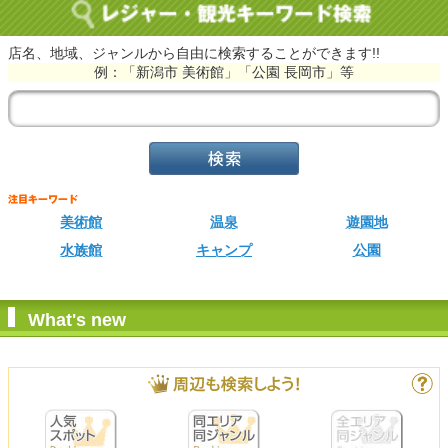
店名、地域、ジャンルから自由に検索することができます!!
例：「新潟市 美術館」「公園 長岡市」等
美術館
温泉
遊園地
水族館
キャンプ
公園
What's new