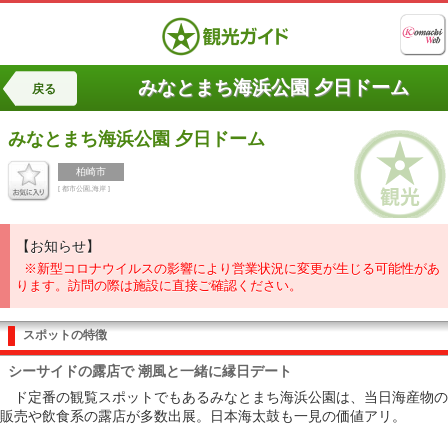
みなとまち海浜公園 夕日ドーム
戻る
みなとまち海浜公園
夕日ドーム
柏崎市
[ 都市公園,海岸 ]
【お知らせ】
※新型コロナウイルスの影響により営業状況に変更が生じる可能性があ
ります。訪問の際は施設に直接ご確認ください。
スポットの特徴
シーサイドの露店で 潮風と一緒に縁日デート
ド定番の観覧スポットでもあるみなとまち海浜公園は、当日海産物の
販売や飲食系の露店が多数出展。日本海太鼓も一見の価値アリ。