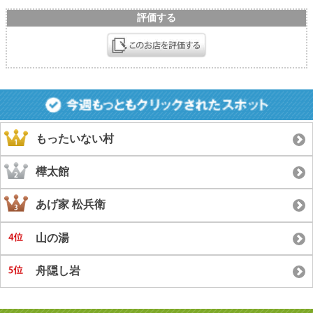
評価する
もったいない村
樺太館
あげ家 松兵衛
山の湯
舟隠し岩