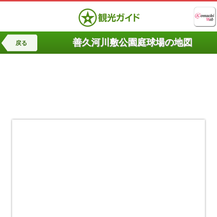
善久河川敷公園庭球場の地図
戻る