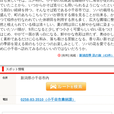
目も美しいそば。江戸時代、小千谷の伝統ある織物作りに海苔が使われ
ていたことから、いつからかそば造りにも用いられるようになったとい
う面白い経緯を持つ。そんなそば処である小千谷市では、ソバの栽培も
盛んで、町のあちらこちらでソバが群生する畑を見ることが出来る。か
つて稲作が行なわれていた休耕田を利用する所も多く、広大な圃場に整
然と植えられている様は清々しい。夏の間は目にも鮮やかな緑に染まっ
ていたソバ畑が、9月になると少しずつ小さく可愛らしい白い花をつけ
はじめ、やがて一面が真っ白になる。鮮やかな色彩は持たず、奥ゆかし
く素朴であるだけに心も和み、落ち着ける景観となる。香り高い新そば
の季節を迎える前のもうひとつのお楽しみとして、ソバの花を愛でるた
めに小千谷へ訪れてみるのもいいのではないだろうか。
[有料] 掲載：
新潟四季 花の旅（43件）
スポット情報
新潟県小千谷市内
住所
0258-83-3510（小千谷市農林課）
電話