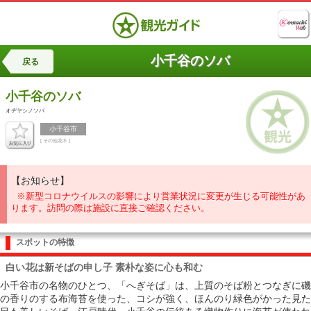
小千谷のソバ
戻る
小千谷のソバ
オヂヤシノソバ
小千谷市
[ その他花木 ]
【お知らせ】
※新型コロナウイルスの影響により営業状況に変更が生じる可能性があ
ります。訪問の際は施設に直接ご確認ください。
スポットの特徴
白い花は新そばの申し子 素朴な姿に心も和む
小千谷市の名物のひとつ、「へぎそば」は、上質のそば粉とつなぎに磯
の香りのする布海苔を使った、コシが強く、ほんのり緑色がかった見た