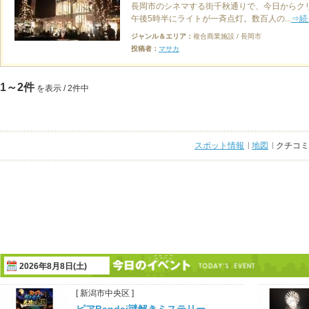
長岡市のシネマする街千秋通りで、今日からク
午後5時半にライトが一斉点灯。数百人の...
⇒続
ジャンル＆エリア：
複合商業施設 / 長岡市
投稿者：
マサカ
1～2件
を表示 / 2件中
スポット情報
地図
クチコミ
2026年8月8日(土)
[ 新潟市中央区 ]