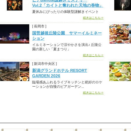
ピアBandai謎解きミステリー
Vol.2「カイトと奪われた天地の巻物」
夏休みにぴったりの体験型謎解きイベント
続きはこちら⇒
[ 長岡市 ]
国営越後丘陵公園 サマーイルミネー
ション
イルミネーションで涼やかさを演出♪ 丘陵公
園の新しい「夏まつり」
続きはこちら⇒
[ 新潟市中央区 ]
新潟グランドホテル RESORT
GARDEN 2026
臨場感あふれるライブキッチンと絶好のロケ
ーションが自慢のビアガーデン...
続きはこちら⇒