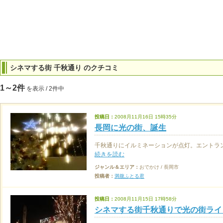
シネマする街 千秋通り のクチコミ
1～2件
を表示 / 2件中
投稿日：
2008月11月16日 15時35分
長岡に光の街、誕生
千秋通りにイルミネーションが点灯。エントラ
続きを読む
ジャンル＆エリア：
おでかけ / 長岡市
投稿者：
満腹ふとる君
投稿日：
2008月11月15日 17時58分
シネマする街千秋通りで光の街ライト