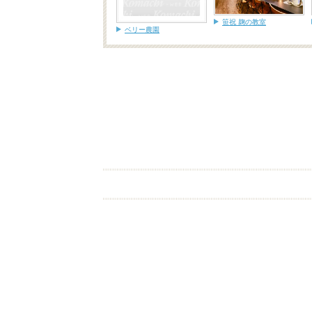
笹祝 麹の教室
ベリー農園