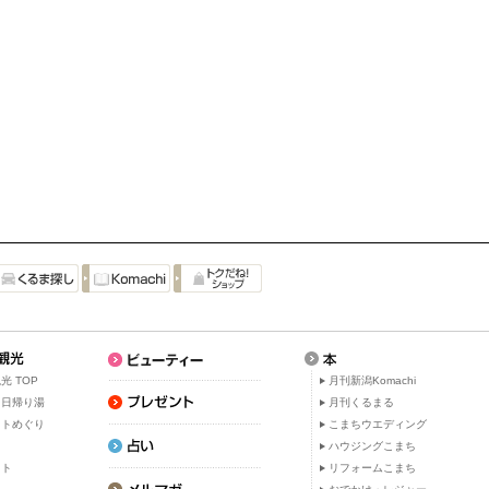
光 TOP
月刊新潟Komachi
・日帰り湯
月刊くるまる
ットめぐり
こまちウエディング
ト
ハウジングこまち
ット
リフォームこまち