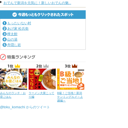
おでんで新潟を元気に！新しいおでんの魅...
もったいない村
あげ家 松兵衛
樺太館
山の湯
舟隠し岩
みんなのランチ・お
ラーメン大賞こって
B級！ご当地！新潟
昼ごはん
り編
ケンミングルメ～上
越編～
@toku_komachi からのツイート