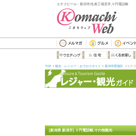
エチゴビール - 新潟市/生産工場見学,０円電話帳
TOP
観光・レジャー・おでかけガイド
新潟市西蒲区
エチゴ
[新潟県 新潟市] ０円電話帳,その他観光