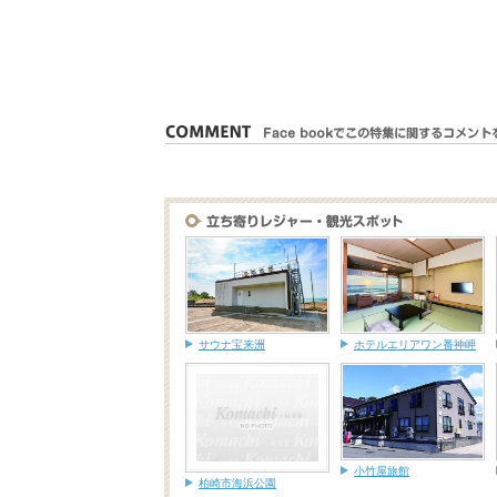
サウナ宝来洲
ホテルエリアワン番神岬
小竹屋旅館
柏崎市海浜公園