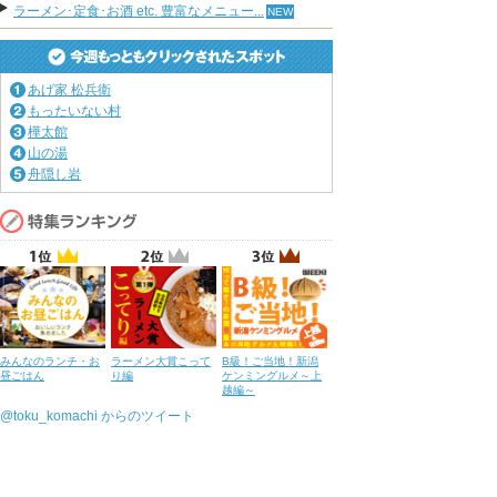
ラーメン･定食･お酒 etc. 豊富なメニュー...
あげ家 松兵衛
もったいない村
樺太館
山の湯
舟隠し岩
みんなのランチ・お
ラーメン大賞こって
B級！ご当地！新潟
昼ごはん
り編
ケンミングルメ～上
越編～
@toku_komachi からのツイート