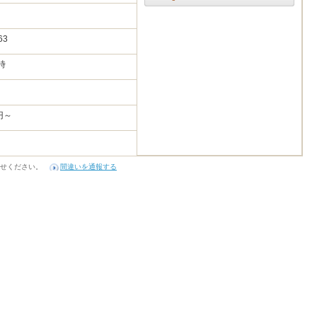
63
時
円～
せください。
間違いを通報する