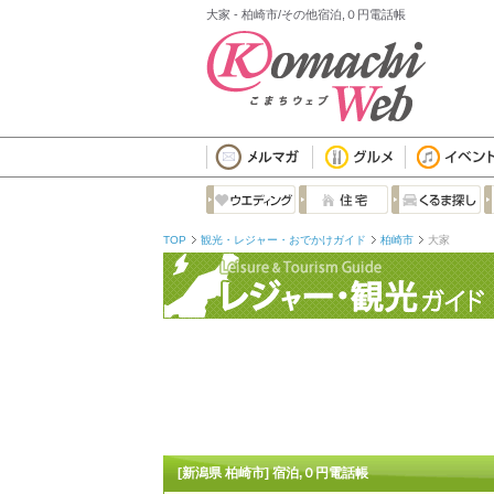
大家 - 柏崎市/その他宿泊,０円電話帳
TOP
観光・レジャー・おでかけガイド
柏崎市
大家
[新潟県 柏崎市] 宿泊,０円電話帳