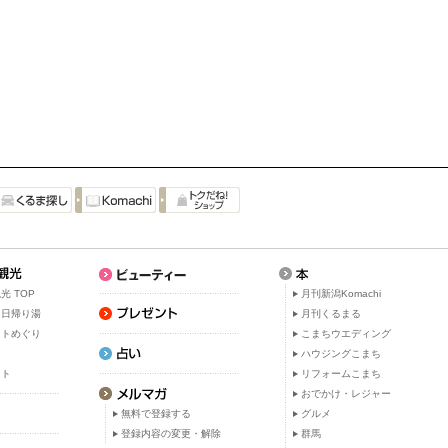
光 TOP
月刊新潟Komachi
・日帰り湯
月刊くるまる
ットめぐり
こまちウエディング
ト
ハウジングこまち
ット
リフォームこまち
おでかけ・レジャー
無料で登録する
グルメ
登録内容の変更・解除
群馬