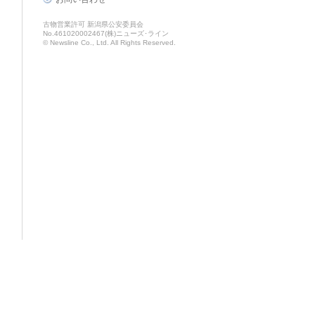
古物営業許可 新潟県公安委員会
No.461020002467(株)ニューズ･ライン
© Newsline Co., Ltd. All Rights Reserved.