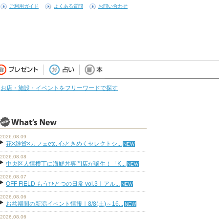
ご利用ガイド
よくある質問
お問い合わせ
お店・施設・イベントをフリーワードで探す
2026.08.09
花×雑貨×カフェetc. 心ときめくセレクトシ...
2026.08.08
中央区人情横丁に海鮮丼専門店が誕生！「K...
2026.08.07
OFF FIELD もうひとつの日常 vol.3｜アル...
2026.08.06
お盆期間の新潟イベント情報｜8/8(土)～16...
2026.08.06