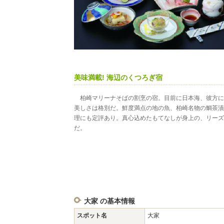
美味満載! 海辺のくつろぎ宿
柏崎マリーナそばの割烹の宿。目前に日本海、彼方に
美しさは格別だ。鮮度満点の地の魚、柏崎名物の鯛茶漬
理にも定評あり。真心込めたもてなしが身上の、リーズ
だ。
大家 の基本情報
スポット名
大家