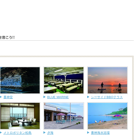
番神堂
BLUE MARINE
シーサイドBBQテラス
メトロポリタン松島
夕海
番神海水浴場