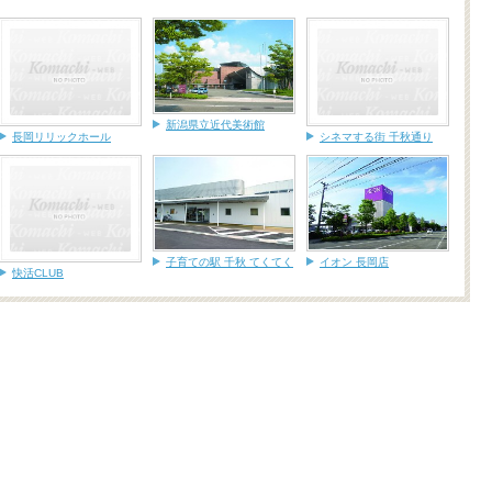
新潟県立近代美術館
長岡リリックホール
シネマする街 千秋通り
子育ての駅 千秋 てくてく
イオン 長岡店
快活CLUB