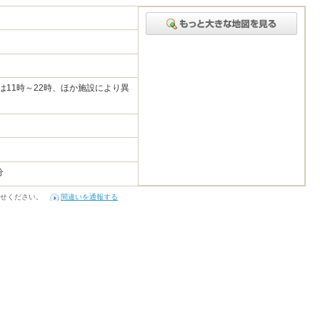
ンは11時～22時、ほか施設により異
分
せください。
間違いを通報する