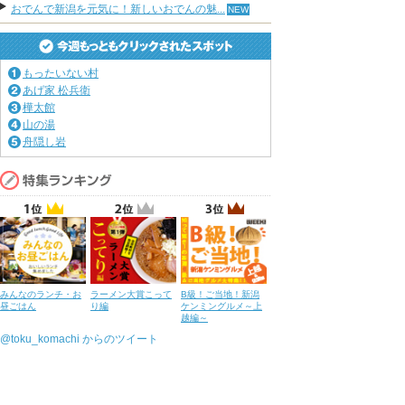
おでんで新潟を元気に！新しいおでんの魅...
もったいない村
あげ家 松兵衛
樺太館
山の湯
舟隠し岩
みんなのランチ・お
ラーメン大賞こって
B級！ご当地！新潟
昼ごはん
り編
ケンミングルメ～上
越編～
@toku_komachi からのツイート