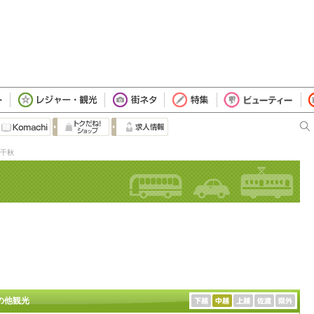
千秋
の他観光