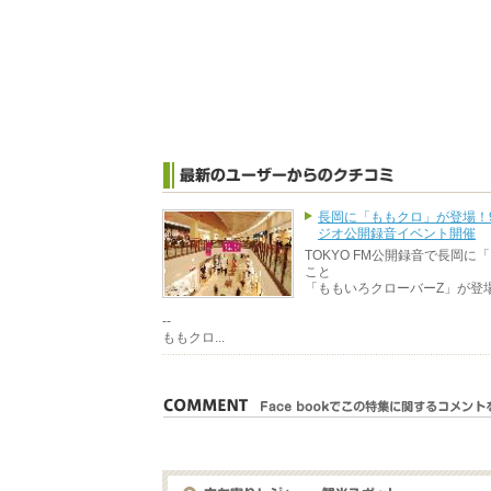
長岡に「ももクロ」が登場！
ジオ公開録音イベント開催
TOKYO FM公開録音で長岡に
こと
「ももいろクローバーZ」が登場
--
ももクロ...