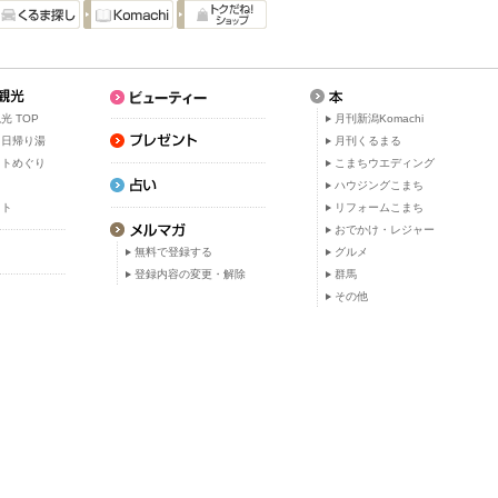
光 TOP
月刊新潟Komachi
・日帰り湯
月刊くるまる
ットめぐり
こまちウエディング
ト
ハウジングこまち
ット
リフォームこまち
おでかけ・レジャー
無料で登録する
グルメ
登録内容の変更・解除
群馬
その他