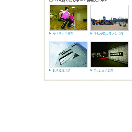
ルネサンス長岡
千秋が原ふるさとの森
長岡造形大学
T・ジョイ長岡