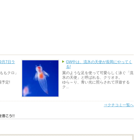
9月7日ラ
GW中は、流氷の天使が長岡にやってく
る!
「ももクロ」
翼のような足を使って可愛らしく泳ぐ「流
氷の天使」と呼ばれる、クリオネ。
予定!
ゆら～り、青い光に照らされて浮遊する
ク...
⇒クチコミ一覧へ