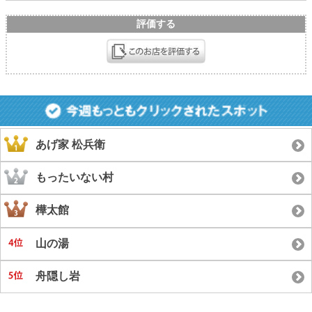
評価する
あげ家 松兵衛
もったいない村
樺太館
山の湯
舟隠し岩