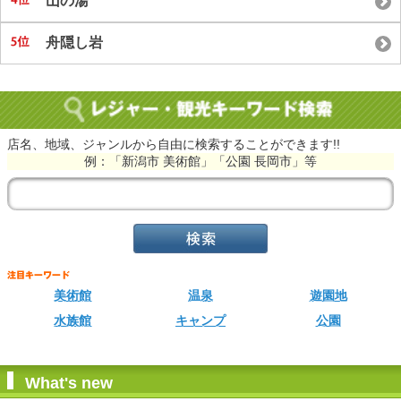
山の湯
舟隠し岩
店名、地域、ジャンルから自由に検索することができます!!
例：「新潟市 美術館」「公園 長岡市」等
美術館
温泉
遊園地
水族館
キャンプ
公園
What's new