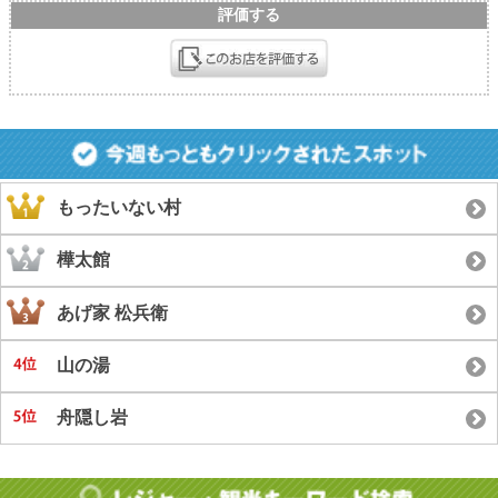
評価する
もったいない村
樺太館
あげ家 松兵衛
山の湯
舟隠し岩