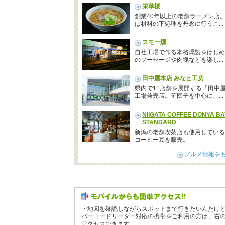
栄華楼
創業40年以上の老舗ラーメン店
は材料の下処理を丹念に行うこ...
スモー燻
自社工場で作る本格燻製をはじめ
のソーセージや肉塊などを楽し...
田中屋本店 みなと工房
県内で11店舗を展開する「田中
工場兼売店。笹団子を中心に、...
NIIGATA COFFEE DONYA BA
STANDARD
新潟の老舗喫茶店も使用している
コーヒー豆を販売。
グルメ情報を
・地図を確認しながらスポットまで行きたいんだけ
バーコードリーダー対応の携帯をご利用の方は、右
アクセスできます。