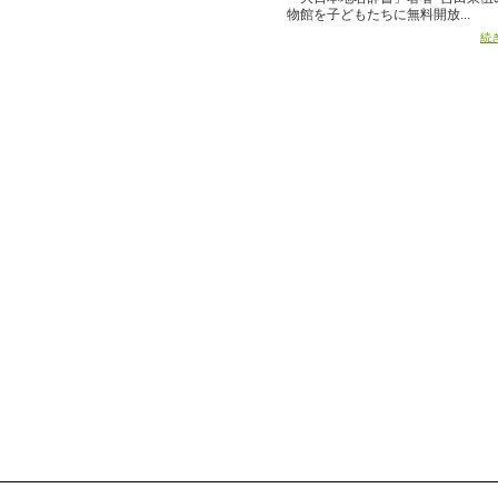
物館を子どもたちに無料開放...
続