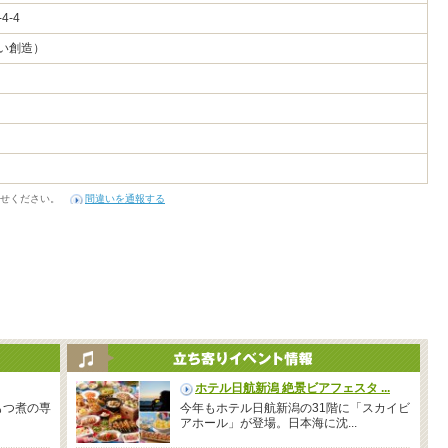
4-4
わい創造）
せください。
間違いを通報する
ホテル日航新潟 絶景ビアフェスタ ...
もつ煮の専
今年もホテル日航新潟の31階に「スカイビ
アホール」が登場。日本海に沈...