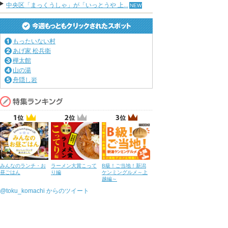
中央区「まっくうしゃ」が「いっとうや 上...
もったいない村
あげ家 松兵衛
樺太館
山の湯
舟隠し岩
みんなのランチ・お
ラーメン大賞こって
B級！ご当地！新潟
昼ごはん
り編
ケンミングルメ～上
越編～
@toku_komachi からのツイート