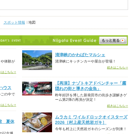
スポット情報
地図
清津峡のかわばたマルシェ
トや体験が
清津峡にキッチンカーや屋台が登場！
続きはこちら⇒
きはこちら⇒
【再演】ナゾトキアドベンチャー「霧
ハウス
隠れの街と導きの金魚」
かごの中で
昨年好評を博した新発田市の街歩き謎解きゲ
ーム第2弾の再演が決定！
きはこちら⇒
続きはこちら⇒
ムラカミ ワイルドロックオイスターズ
館 夏休
2026［村上産天然岩ガキ］
今年も村上に天然岩ガキのシーズンが到来！
の記念博