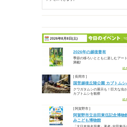
2026年8月8日(土)
2026年の越後妻有
季節の移ろいとともに楽しむアー
満載!
続
[ 長岡市 ]
国営越後丘陵公園 カブトムシ
クワガタムシの展示も！巨大な虫
カブトムシを観察
続
[ 阿賀野市 ]
阿賀野市立吉田東伍記念博物
みこども博物館
「大日本地名辞書」著者･吉田東伍