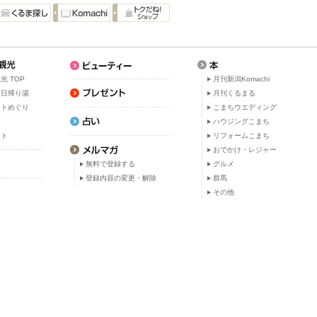
光 TOP
月刊新潟Komachi
・日帰り湯
月刊くるまる
ットめぐり
こまちウエディング
ト
ハウジングこまち
ット
リフォームこまち
おでかけ・レジャー
無料で登録する
グルメ
登録内容の変更・解除
群馬
その他