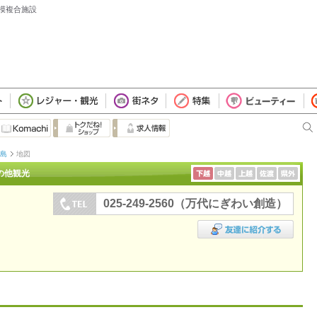
規模複合施設
代島
地図
の他観光
025-249-2560（万代にぎわい創造）