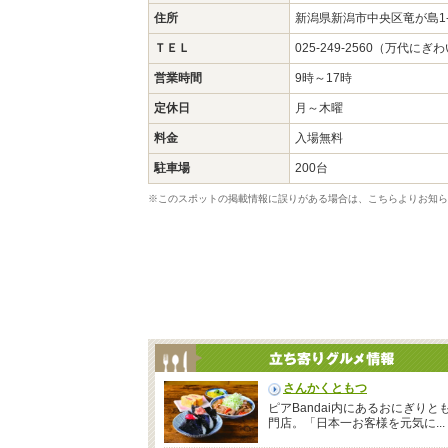
住所
新潟県新潟市中央区竜が島1-
ＴＥＬ
025-249-2560（万代にぎ
営業時間
9時～17時
定休日
月～木曜
料金
入場無料
駐車場
200台
※このスポットの掲載情報に誤りがある場合は、こちらよりお知ら
さんかくともつ
ピアBandai内にあるおにぎりと
門店。「日本一お客様を元気に...