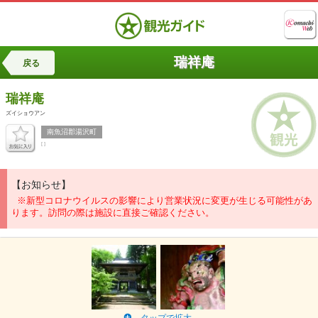
瑞祥庵
戻る
瑞祥庵
ズイショウアン
南魚沼郡湯沢町
[ ]
【お知らせ】
※新型コロナウイルスの影響により営業状況に変更が生じる可能性があ
ります。訪問の際は施設に直接ご確認ください。
タップで拡大