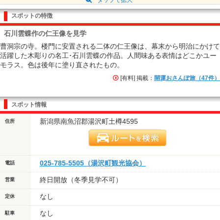
スポットの特徴
石川雲蝶作の仁王像を見学
曹洞宗の寺。楼門に安置される二体の仁王像は、幕末から明治にかけて
活躍した木彫りの名工･石川雲蝶の作品。人間味ある表情はどこかユー
モラス。色は後年に塗り直されたもの。
[有料] 掲載：
開運おさんぽ旅（47件）
スポット情報
新潟県南魚沼郡湯沢町土樽4595
住所
025-785-5505（湯沢町観光協会）
電話
終日開放（冬季見学不可）
営業
なし
定休
なし
駐車