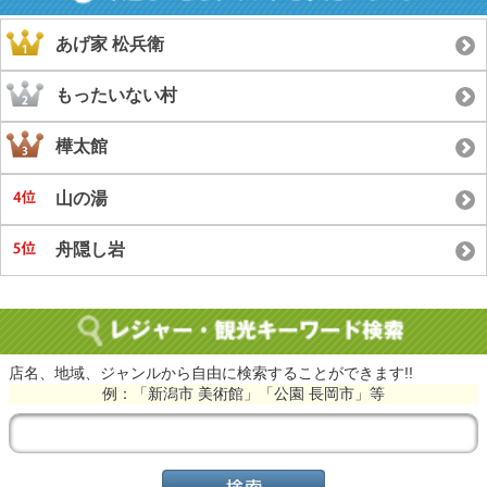
あげ家 松兵衛
もったいない村
樺太館
山の湯
舟隠し岩
店名、地域、ジャンルから自由に検索することができます!!
例：「新潟市 美術館」「公園 長岡市」等