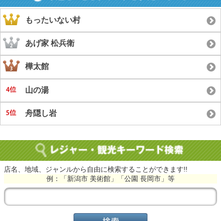
もったいない村
あげ家 松兵衛
樺太館
山の湯
舟隠し岩
店名、地域、ジャンルから自由に検索することができます!!
例：「新潟市 美術館」「公園 長岡市」等