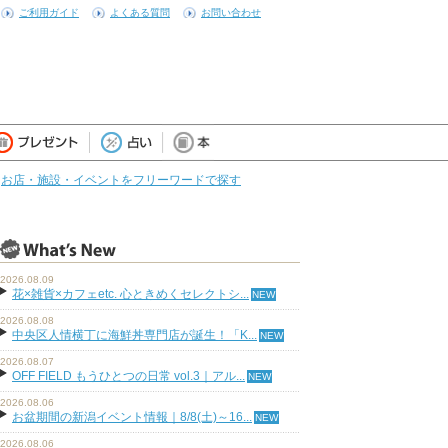
ご利用ガイド
よくある質問
お問い合わせ
お店・施設・イベントをフリーワードで探す
2026.08.09
花×雑貨×カフェetc. 心ときめくセレクトシ...
2026.08.08
中央区人情横丁に海鮮丼専門店が誕生！「K...
2026.08.07
OFF FIELD もうひとつの日常 vol.3｜アル...
2026.08.06
お盆期間の新潟イベント情報｜8/8(土)～16...
2026.08.06