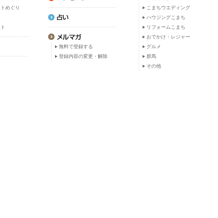
ットめぐり
こまちウエディング
ト
ハウジングこまち
ット
リフォームこまち
おでかけ・レジャー
無料で登録する
グルメ
登録内容の変更・解除
群馬
その他