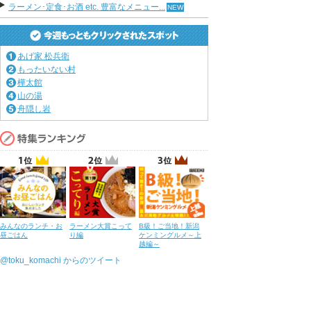
ラーメン･定食･お酒 etc. 豊富なメニュー...
あげ家 松兵衛
もったいない村
樺太館
山の湯
舟隠し岩
みんなのランチ・お
ラーメン大賞こって
B級！ご当地！新潟
昼ごはん
り編
ケンミングルメ～上
越編～
@toku_komachi からのツイート