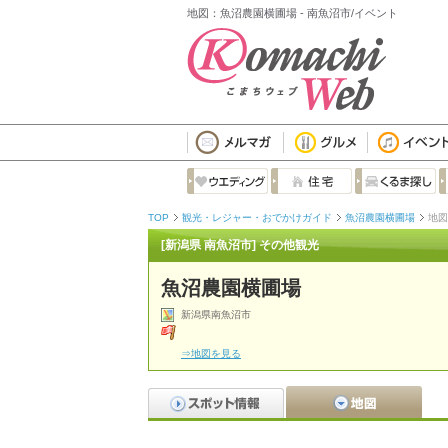
地図：魚沼農園横圃場 - 南魚沼市/イベント
TOP
観光・レジャー・おでかけガイド
魚沼農園横圃場
地図
[新潟県 南魚沼市] その他観光
魚沼農園横圃場
新潟県南魚沼市
⇒地図を見る