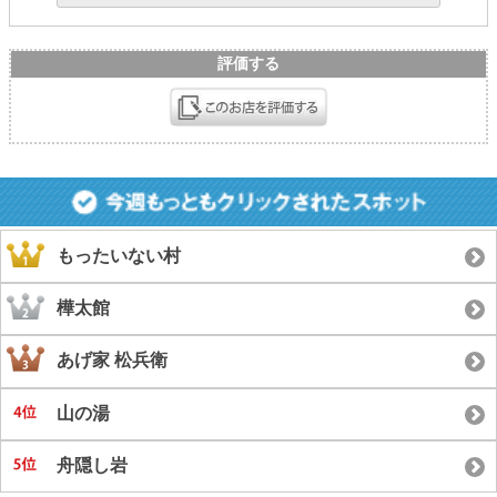
評価する
もったいない村
樺太館
あげ家 松兵衛
山の湯
舟隠し岩