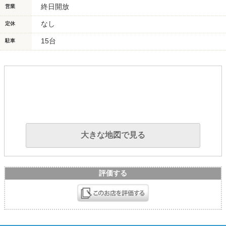
終日開放
営業
なし
定休
15台
駐車
大きな地図で見る
評価する