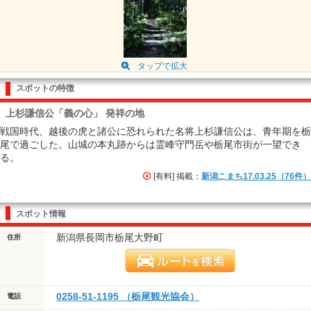
タップで拡大
スポットの特徴
上杉謙信公「義の心」 発祥の地
戦国時代、越後の虎と諸公に恐れられた名将上杉謙信公は、青年期を栃
尾で過ごした。山城の本丸跡からは霊峰守門岳や栃尾市街が一望でき
る。
[有料] 掲載：
新潟こまち17.03.25（76件）
スポット情報
新潟県長岡市栃尾大野町
住所
0258-51-1195 （栃尾観光協会）
電話