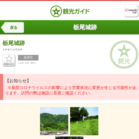
栃尾城跡
戻る
栃尾城跡
トチオジョウセキ
長岡市
[ 旧跡･史跡･遺跡 ]
【お知らせ】
※新型コロナウイルスの影響により営業状況に変更が生じる可能性があ
ります。訪問の際は施設に直接ご確認ください。