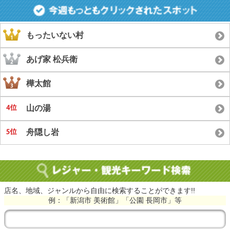
もったいない村
あげ家 松兵衛
樺太館
山の湯
舟隠し岩
店名、地域、ジャンルから自由に検索することができます!!
例：「新潟市 美術館」「公園 長岡市」等