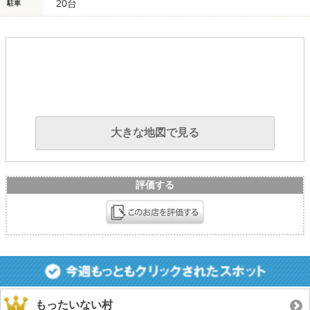
20台
駐車
大きな地図で見る
評価する
もったいない村