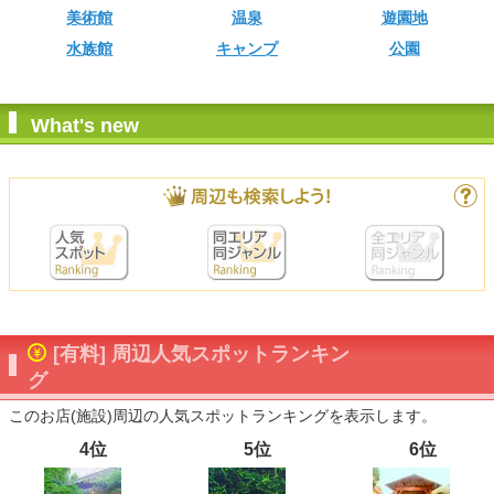
美術館
温泉
遊園地
水族館
キャンプ
公園
What's new
[有料] 周辺人気スポットランキン
グ
このお店(施設)周辺の人気スポットランキングを表示します。
4位
5位
6位