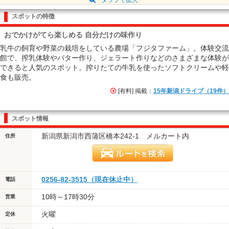
スポットの特徴
おでかけがてら楽しめる 自分だけの味作り
乳牛の飼育や野菜の栽培をしている農場「フジタファーム」。体験交流
館で、搾乳体験やバター作り、ジェラート作りなどのさまざまな体験が
できると人気のスポット。搾りたての牛乳を使ったソフトクリームや軽
食も販売。
[有料] 掲載：
15年新潟ドライブ（19件）
スポット情報
新潟県新潟市西蒲区橋本242-1 メルカート内
住所
0256-82-3515（現在休止中）
電話
10時～17時30分
営業
火曜
定休