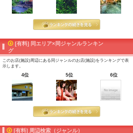
[有料] 同エリア×同ジャンルランキン
グ
このお店(施設)周辺にある同ジャンルのお店(施設)をランキングで表
示します。
4位
5位
6位
[有料] 周辺検索（ジャンル）