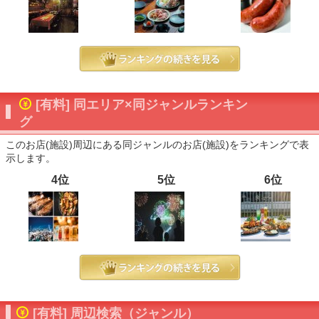
[有料] 同エリア×同ジャンルランキン
グ
このお店(施設)周辺にある同ジャンルのお店(施設)をランキングで表
示します。
4位
5位
6位
[有料] 周辺検索（ジャンル）