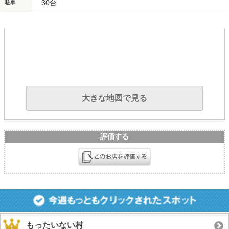
30台
駐車
大きな地図で見る
評価する
もったいない村