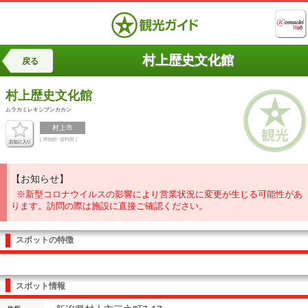
村上歴史文化館
戻る
村上歴史文化館
ムラカミレキシブンカカン
村上市
[ 博物館･資料館 ]
【お知らせ】
※新型コロナウイルスの影響により営業状況に変更が生じる可能性があ
ります。訪問の際は施設に直接ご確認ください。
スポットの特徴
スポット情報