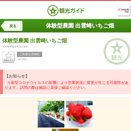
体験型農園 出雲崎いちご畑
戻る
体験型農園
出雲崎いちご畑
イズモザキイチゴバタケ
三島郡出雲崎町
[ 観光農園 ]
【お知らせ】
※新型コロナウイルスの影響により営業状況に変更が生じる可能性があ
ります。訪問の際は施設に直接ご確認ください。