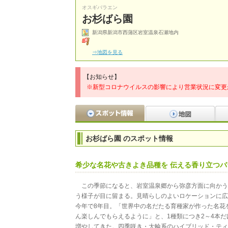
オスギバラエン
お杉ばら園
新潟県新潟市西蒲区岩室温泉石瀬地内
⇒地図を見る
【お知らせ】
※新型コロナウイルスの影響により営業状況に変更
お杉ばら園 のスポット情報
希少な名花や古きよき品種を 伝える香り立つバ
この季節になると、岩室温泉郷から弥彦方面に向かう
う様子が目に留まる。見晴らしのよいロケーションに広
今年で8年目。「世界中の名だたる育種家が作った名花
ん楽しんでもらえるように」と、1種類につき2～4本
増やしてきた。四季咲き・大輪系のハイブリッド・ティ