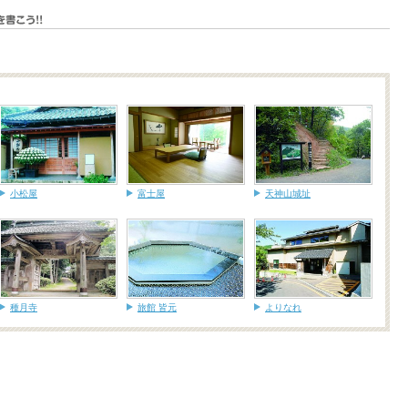
小松屋
富士屋
天神山城址
種月寺
旅館 皆元
よりなれ