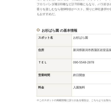
フロリバンダ種100種など計700種にもなり、バラ好
香りを楽しむなら朝9時頃がベスト。帰りに神社参拝や
もおすすめだ。
お杉ばら園 の基本情報
スポット名
お杉ばら園
住所
新潟県新潟市西蒲区岩室温
ＴＥＬ
090-5548-2878
営業時間
終日開放
料金
入園無料
※このスポットの掲載情報に誤りがある場合は、こちらよりお知ら