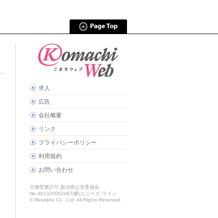
求人
広告
会社概要
リンク
プライバシーポリシー
利用規約
お問い合わせ
古物営業許可 新潟県公安委員会
No.461020002467(株)ニューズ･ライン
© Newsline Co., Ltd. All Rights Reserved.