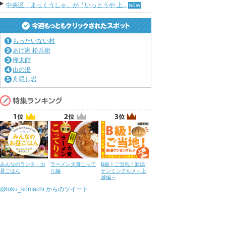
中央区「まっくうしゃ」が「いっとうや 上...
もったいない村
あげ家 松兵衛
樺太館
山の湯
舟隠し岩
みんなのランチ・お
ラーメン大賞こって
B級！ご当地！新潟
昼ごはん
り編
ケンミングルメ～上
越編～
@toku_komachi からのツイート