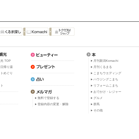
光 TOP
月刊新潟Komachi
・日帰り湯
月刊くるまる
ットめぐり
こまちウエディング
ト
ハウジングこまち
ット
リフォームこまち
おでかけ・レジャー
無料で登録する
グルメ
登録内容の変更・解除
群馬
その他