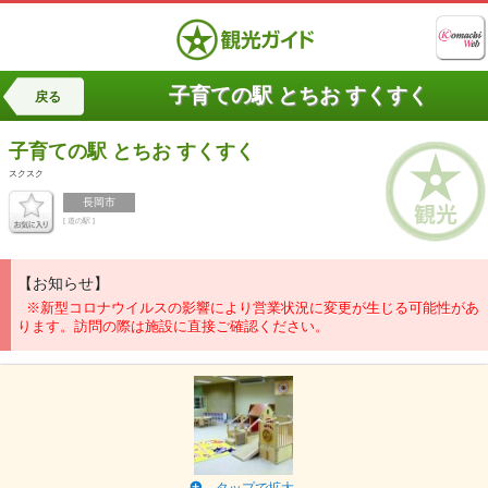
子育ての駅 とちお すくすく
戻る
子育ての駅 とちお
すくすく
スクスク
長岡市
[ 道の駅 ]
【お知らせ】
※新型コロナウイルスの影響により営業状況に変更が生じる可能性があ
ります。訪問の際は施設に直接ご確認ください。
タップで拡大