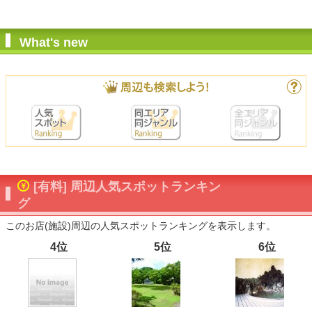
What's new
[有料] 周辺人気スポットランキン
グ
このお店(施設)周辺の人気スポットランキングを表示します。
4位
5位
6位