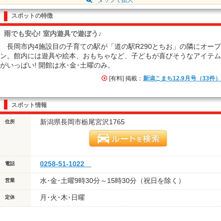
スポットの特徴
雨でも安心! 室内遊具で遊ぼう♪
長岡市内4施設目の子育ての駅が「道の駅R290とちお」の隣にオープ
ン。館内には遊具や絵本、おもちゃなど、子どもが喜びそうなアイテム
がいっぱい! 開館は水･金･土曜のみ。
[有料] 掲載：
新潟こまち12.9月号（33件）
スポット情報
新潟県長岡市栃尾宮沢1765
住所
0258-51-1022
電話
水･金･土曜9時30分～15時30分（祝日を除く）
営業
月･火･木･日曜
定休