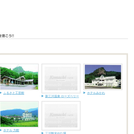
ふるさと工芸館
ホテルみかわ
新三川温泉 ローズベリー
ホテル 力館
三川観光やな場