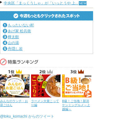
中央区「まっくうしゃ」が「いっとうや 上...
もったいない村
あげ家 松兵衛
樺太館
山の湯
舟隠し岩
みんなのランチ・お
ラーメン大賞こって
B級！ご当地！新潟
昼ごはん
り編
ケンミングルメ～上
越編～
@toku_komachi からのツイート