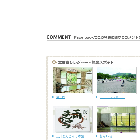
湯元館
カートランド三川
三川まんじゅう本舗
新かい荘