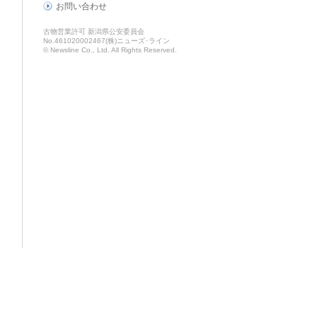
お問い合わせ
古物営業許可 新潟県公安委員会
No.461020002467(株)ニューズ･ライン
© Newsline Co., Ltd. All Rights Reserved.