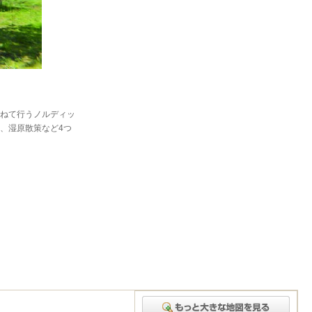
ねて行うノルディッ
、湿原散策など4つ