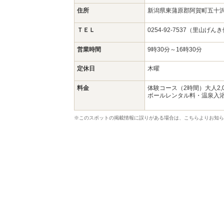
住所
新潟県東蒲原郡阿賀町五十沢
ＴＥＬ
0254-92-7537（里山げん
営業時間
9時30分～16時30分
定休日
木曜
料金
体験コース（2時間）大人2,0
ボールレンタル料・温泉入
※このスポットの掲載情報に誤りがある場合は、こちらよりお知ら