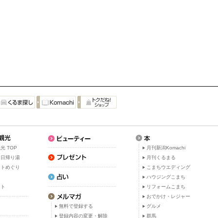
光 TOP
月刊新潟Komachi
・日帰り湯
月刊くるまる
ットめぐり
こまちウエディング
ト
ハウジングこまち
ット
リフォームこまち
おでかけ・レジャー
無料で登録する
グルメ
登録内容の変更・解除
群馬