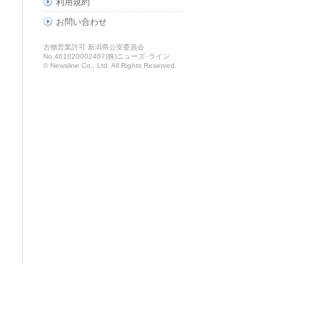
利用規約
お問い合わせ
古物営業許可 新潟県公安委員会
No.461020002467(株)ニューズ･ライン
© Newsline Co., Ltd. All Rights Reserved.