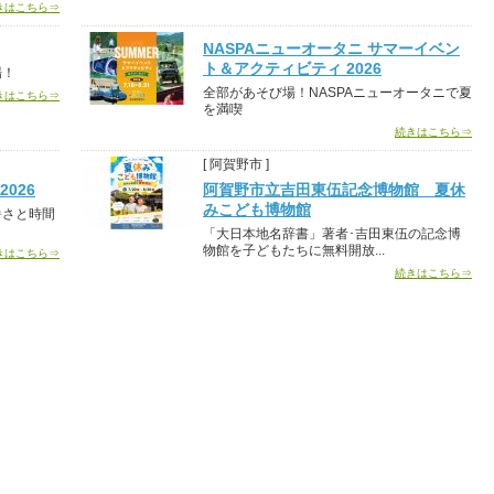
きはこちら⇒
NASPAニューオータニ サマーイベン
ト＆アクティビティ 2026
場！
全部があそび場！NASPAニューオータニで夏
きはこちら⇒
を満喫
続きはこちら⇒
[ 阿賀野市 ]
026
阿賀野市立吉田東伍記念博物館 夏休
みこども博物館
暑さと時間
「大日本地名辞書」著者･吉田東伍の記念博
物館を子どもたちに無料開放...
きはこちら⇒
続きはこちら⇒