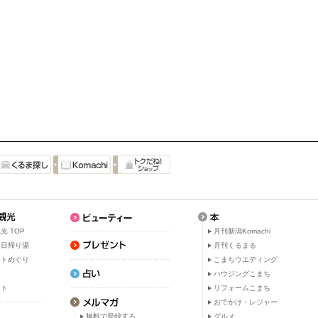
光 TOP
月刊新潟Komachi
・日帰り湯
月刊くるまる
ットめぐり
こまちウエディング
ト
ハウジングこまち
ット
リフォームこまち
おでかけ・レジャー
無料で登録する
グルメ