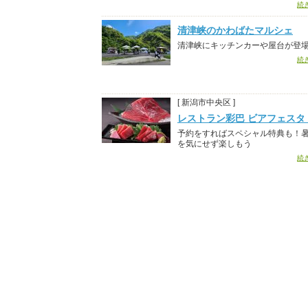
続
清津峡のかわばたマルシェ
清津峡にキッチンカーや屋台が登
続
[ 新潟市中央区 ]
レストラン彩巴 ビアフェスタ 2
予約をすればスペシャル特典も！
を気にせず楽しもう
続