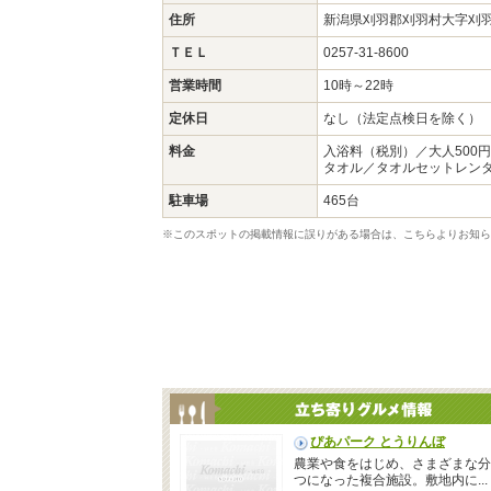
住所
新潟県刈羽郡刈羽村大字刈羽4
ＴＥＬ
0257-31-8600
営業時間
10時～22時
定休日
なし（法定点検日を除く）
料金
入浴料（税別）／大人500円
タオル／タオルセットレンタ
駐車場
465台
※このスポットの掲載情報に誤りがある場合は、こちらよりお知ら
ぴあパーク とうりんぼ
農業や食をはじめ、さまざまな分
つになった複合施設。敷地内に...