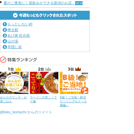
夏のご褒美に！昼飲みができる新潟のお店...
もったいない村
樺太館
あげ家 松兵衛
山の湯
舟隠し岩
みんなのランチ・お
ラーメン大賞こって
B級！ご当地！新潟
昼ごはん
り編
ケンミングルメ～上
越編～
@toku_komachi からのツイート