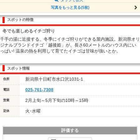
写真をもっと見る(5枚)
スポットの特徴
冬でも楽しめるイチゴ狩り
千手の湯に近接する、冬季にイチゴ狩りができる屋内施設。新潟県オリ
ジナルブランドイチゴ「越後姫」が、長さ60メートルのハウス内にい
っぱい! 温泉の熱を利用して育てたイチゴは甘味が強いとか。
スポット情報
新潟県十日町市水口沢1031-1
住所
025-761-7308
電話
2月上旬～5月下旬の10時～15時
営業
火･水曜
定休
評価する