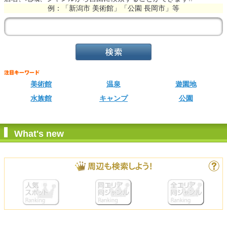
例：「新潟市 美術館」「公園 長岡市」等
美術館
温泉
遊園地
水族館
キャンプ
公園
What's new