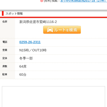
[有料] 掲載：
おでかけKomachi2017-18（27件）
スポット情報
新潟県佐渡市鷲崎1116-2
住所
0259-26-2311
電話
N15時／OUT10時
営業
冬季一部
定休
64席
席数
60台
駐車