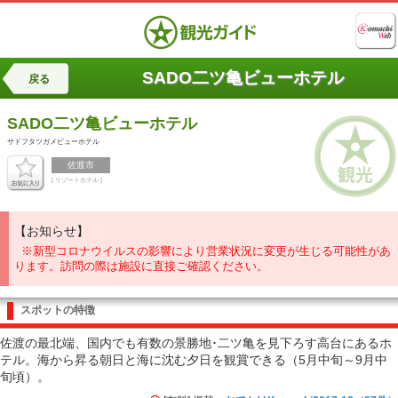
SADO二ツ亀ビューホテル
戻る
SADO二ツ亀ビューホテル
サドフタツガメビューホテル
佐渡市
[ リゾートホテル ]
【お知らせ】
※新型コロナウイルスの影響により営業状況に変更が生じる可能性があ
ります。訪問の際は施設に直接ご確認ください。
スポットの特徴
佐渡の最北端、国内でも有数の景勝地･二ツ亀を見下ろす高台にあるホ
テル。海から昇る朝日と海に沈む夕日を観賞できる（5月中旬～9月中
旬頃）。