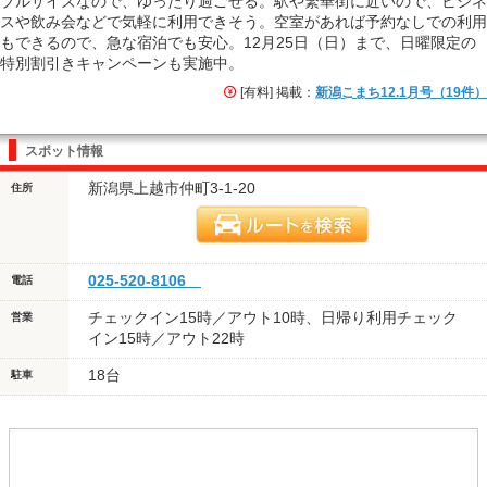
ブルサイズなので、ゆったり過ごせる。駅や繁華街に近いので、ビジネ
スや飲み会などで気軽に利用できそう。空室があれば予約なしでの利用
もできるので、急な宿泊でも安心。12月25日（日）まで、日曜限定の
特別割引きキャンペーンも実施中。
[有料] 掲載：
新潟こまち12.1月号（19件）
スポット情報
新潟県上越市仲町3-1-20
住所
025-520-8106
電話
チェックイン15時／アウト10時、日帰り利用チェック
営業
イン15時／アウト22時
18台
駐車