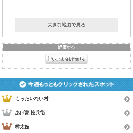
大きな地図で見る
評価する
もったいない村
あげ家 松兵衛
樺太館