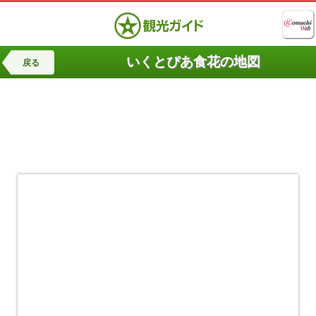
いくとぴあ食花の地図
戻る