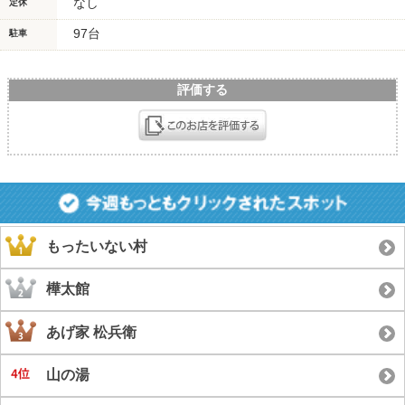
なし
定休
97台
駐車
評価する
もったいない村
樺太館
あげ家 松兵衛
山の湯