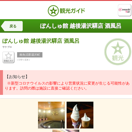
ぽんしゅ館 越後湯沢驛店 酒風呂
戻る
ぽんしゅ館 越後湯沢驛店
酒風呂
サケブロ
南魚沼郡湯沢町
[ 日帰り温泉 ]
【お知らせ】
※新型コロナウイルスの影響により営業状況に変更が生じる可能性があ
ります。訪問の際は施設に直接ご確認ください。