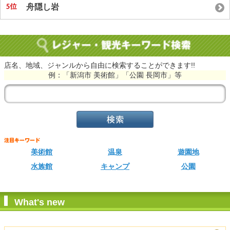
舟隠し岩
店名、地域、ジャンルから自由に検索することができます!!
例：「新潟市 美術館」「公園 長岡市」等
美術館
温泉
遊園地
水族館
キャンプ
公園
What's new