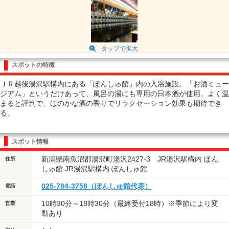
タップで拡大
スポットの特徴
ＪＲ越後湯沢駅構内にある「ぽんしゅ館」内の入浴施設。「お酒ミュー
ジアム」というだけあって、風呂の湯にも専用の日本酒が使用。よく温
まると評判で、ほのかな酒の香りでリラクセーション効果も期待でき
る。
スポット情報
新潟県南魚沼郡湯沢町湯沢2427-3 JR湯沢駅構内 ぽん
住所
しゅ館 JR湯沢駅構内 ぽんしゅ館
025-784-3758（ぽんしゅ館代表）
電話
10時30分～18時30分（最終受付18時）※季節により変
営業
動あり