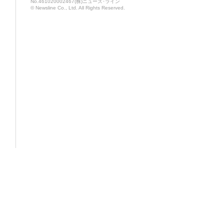
No.461020002467(株)ニューズ･ライン
© Newsline Co., Ltd. All Rights Reserved.