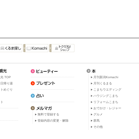
光 TOP
月刊新潟Komachi
・日帰り湯
月刊くるまる
ットめぐり
こまちウエディング
ト
ハウジングこまち
ット
リフォームこまち
おでかけ・レジャー
無料で登録する
グルメ
登録内容の変更・解除
群馬
その他