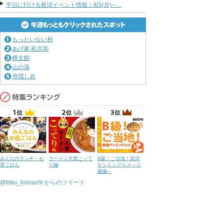
平日に行ける新潟イベント情報｜8/3(月)～...
もったいない村
あげ家 松兵衛
樺太館
山の湯
舟隠し岩
みんなのランチ・お
ラーメン大賞こって
B級！ご当地！新潟
昼ごはん
り編
ケンミングルメ～上
越編～
@toku_komachi からのツイート