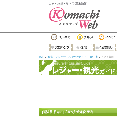
ときや旅館 - 胎内市/温泉旅館
TOP
観光・レジャー・おでかけガイド
胎内市
ときや旅館
[新潟県 胎内市] 温泉&入浴施設,宿泊