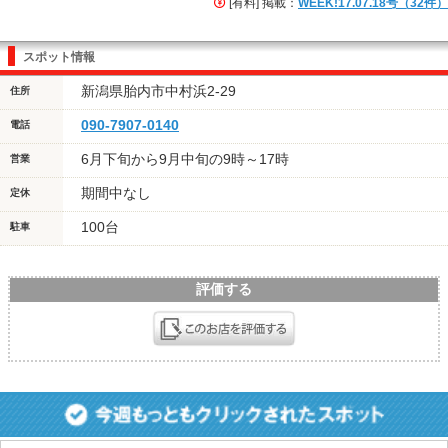
[有料] 掲載：
WEEK!17.07.18号（32件）
スポット情報
新潟県胎内市中村浜2-29
住所
090-7907-0140
電話
6月下旬から9月中旬の9時～17時
営業
期間中なし
定休
100台
駐車
評価する