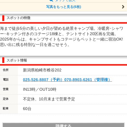
写真をもっと見る(6枚)
スポットの特徴
海まで徒歩5分の美しい夕日が望める絶景キャンプ場。冷暖房･シャワ
ー･キッチン付きのコテージ18棟と、テントサイト20区画を完備。
2025年からは、キャンプサイトもコテージもペットと一緒に宿泊OK!
思い出に残る特別な一日を過ごせそう。
スポット情報
新潟県柏崎市椎谷202
住所
025-526-8807（予約）070-8903-6261（管理棟）
電話
IN13時／OUT10時
営業
不定休、10月末まで営業予定
定休
60台
駐車
評価する