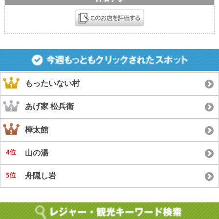
もったいない村
あげ家 松兵衛
樺太館
山の湯
舟隠し岩