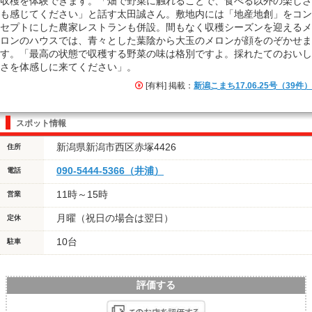
収穫を体験できます。「畑で野菜に触れることで、食べる以外の楽しさ
も感じてください」と話す太田誠さん。敷地内には「地産地創」をコン
セプトにした農家レストランも併設。間もなく収穫シーズンを迎えるメ
ロンのハウスでは、青々とした葉陰から大玉のメロンが顔をのぞかせま
す。「最高の状態で収穫する野菜の味は格別ですよ。採れたてのおいし
さを体感しに来てください」。
[有料] 掲載：
新潟こまち17.06.25号（39件）
スポット情報
新潟県新潟市西区赤塚4426
住所
090-5444-5366（井浦）
電話
11時～15時
営業
月曜（祝日の場合は翌日）
定休
10台
駐車
評価する