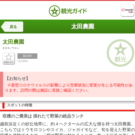
太田農園
戻る
太田農園
オオタノウエン
新潟市
[ 観光農園 ]
【お知らせ】
※新型コロナウイルスの影響により営業状況に変更が生じる可能性があ
ります。訪問の際は施設に直接ご確認ください。
スポットの特徴
収穫のご褒美は 採れたて野菜の絶品ランチ
越前浜近くの砂丘地帯に、約４ヘクタールの広大な畑を持つ太田農園。
こちらではトウモロコシやスイカ、ジャガイモなど、旬を迎えた野菜の