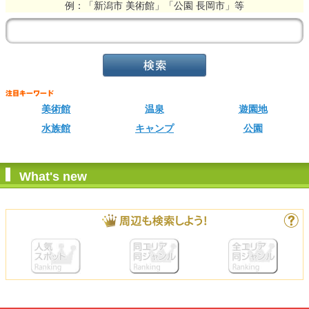
例：「新潟市 美術館」「公園 長岡市」等
美術館
温泉
遊園地
水族館
キャンプ
公園
What's new