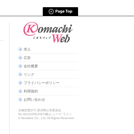
求人
広告
会社概要
リンク
プライバシーポリシー
利用規約
お問い合わせ
古物営業許可 新潟県公安委員会
No.461020002467(株)ニューズ･ライン
© Newsline Co., Ltd. All Rights Reserved.