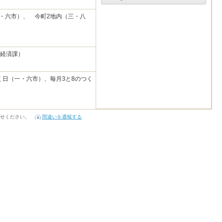
・六市）、 今町2地内（三・八
地域経済課）
つく日（一・六市）、毎月3と8のつく
せください。
間違いを通報する