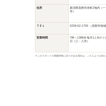
住所
新潟県見附市本町2地内（一
市）
ＴＥＬ
0258-62-1700 （見附市
営業時間
7時～13時頃 毎月1と6の
日（三・八市）
※このスポットの掲載情報に誤りがある場合は、こちらよりお知ら