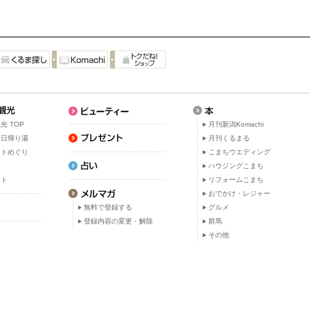
光 TOP
月刊新潟Komachi
・日帰り湯
月刊くるまる
ットめぐり
こまちウエディング
ト
ハウジングこまち
ット
リフォームこまち
おでかけ・レジャー
無料で登録する
グルメ
登録内容の変更・解除
群馬
その他