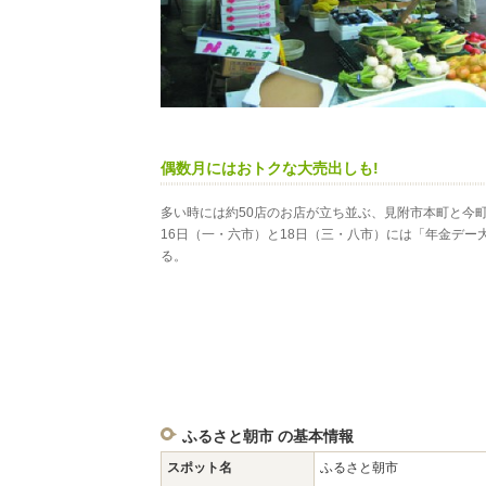
偶数月にはおトクな大売出しも!
多い時には約50店のお店が立ち並ぶ、見附市本町と今
16日（一・六市）と18日（三・八市）には「年金デー
る。
ふるさと朝市 の基本情報
スポット名
ふるさと朝市