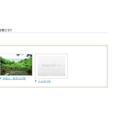
水道山・観音山公園
ふぁみりあ