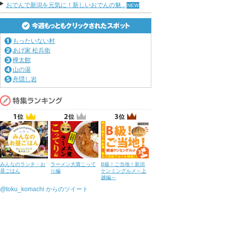
おでんで新潟を元気に！新しいおでんの魅...
もったいない村
あげ家 松兵衛
樺太館
山の湯
舟隠し岩
みんなのランチ・お
ラーメン大賞こって
B級！ご当地！新潟
昼ごはん
り編
ケンミングルメ～上
越編～
@toku_komachi からのツイート