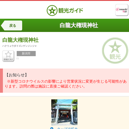
白龍大権現神社
戻る
白龍大権現神社
ハクリュウダイゴンゲンジンジャ
新潟市
[ ]
【お知らせ】
※新型コロナウイルスの影響により営業状況に変更が生じる可能性があ
ります。訪問の際は施設に直接ご確認ください。
タップで拡大