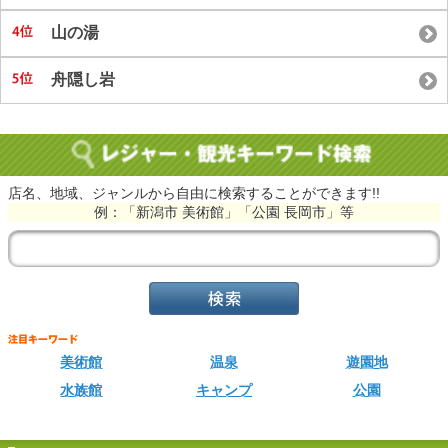
山の湯
舟隠し岩
店名、地域、ジャンルから自由に検索することができます!!
例：「新潟市 美術館」「公園 長岡市」等
美術館
温泉
遊園地
水族館
キャンプ
公園