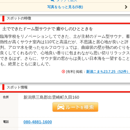
写真をもっと見る(5枚)
スポットの特徴
土でできたドーム型サウナで 癒やしのひとときを
臨海学校をリノベーションしてできた、土が主材のドーム型サウナ。蓄
熱性が高くサウナ室内は110℃と高温だが、不思議と居心地が良いと評
判。アロマ水を使ったセルフロウリュでは、曲線状の壁が熱のめぐりを
良くしてくれるので、心地良い香りに包まれながら思い切りリラックス
できるはず。さらに、サウナ室の窓からは美しい日本海を一望すること
も。絶景とともに楽しんで。
[有料] 掲載：
新潟こまち23.7.25（52件）
スポット情報
新潟県三島郡出雲崎町久田160
住所
080-4881-1600
電話