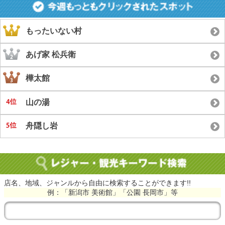
もったいない村
あげ家 松兵衛
樺太館
山の湯
舟隠し岩
店名、地域、ジャンルから自由に検索することができます!!
例：「新潟市 美術館」「公園 長岡市」等