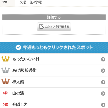
火曜、第4水曜
定休
評価する
もったいない村
あげ家 松兵衛
樺太館
山の湯
舟隠し岩