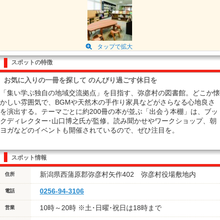
タップで拡大
スポットの特徴
お気に入りの一冊を探して のんびり過ごす休日を
「集い学ぶ独自の地域交流拠点」を目指す、弥彦村の図書館。どこか懐
かしい雰囲気で、BGMや天然木の手作り家具などがさらなる心地良さ
を演出する。テーマごとに約200冊の本が並ぶ「出会う本棚」は、ブッ
クディレクター･山口博之氏が監修。読み聞かせやワークショップ、朝
ヨガなどのイベントも開催されているので、ぜひ注目を。
スポット情報
新潟県西蒲原郡弥彦村矢作402 弥彦村役場敷地内
住所
0256-94-3106
電話
10時～20時 ※土･日曜･祝日は18時まで
営業