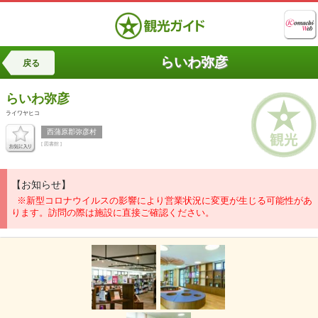
らいわ弥彦
戻る
らいわ弥彦
ライワヤヒコ
西蒲原郡弥彦村
[ 図書館 ]
【お知らせ】
※新型コロナウイルスの影響により営業状況に変更が生じる可能性があ
ります。訪問の際は施設に直接ご確認ください。