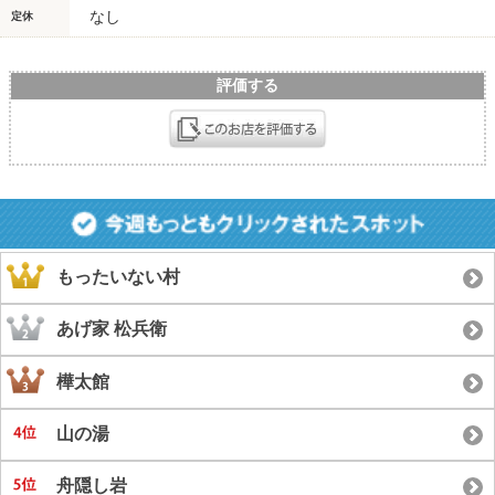
なし
定休
評価する
もったいない村
あげ家 松兵衛
樺太館
山の湯
舟隠し岩