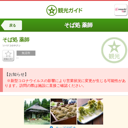
そば処 薬師
戻る
そば処 薬師
ソバドコロヤクシ
魚沼市
[ ]
【お知らせ】
※新型コロナウイルスの影響により営業状況に変更が生じる可能性があ
ります。訪問の際は施設に直接ご確認ください。
タップで拡大