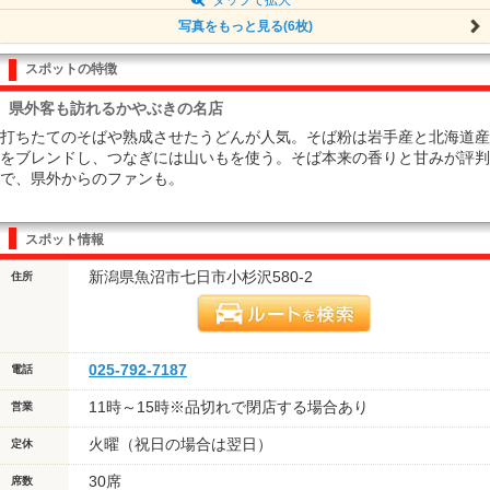
写真をもっと見る(6枚)
スポットの特徴
県外客も訪れるかやぶきの名店
打ちたてのそばや熟成させたうどんが人気。そば粉は岩手産と北海道産
をブレンドし、つなぎには山いもを使う。そば本来の香りと甘みが評判
で、県外からのファンも。
スポット情報
新潟県魚沼市七日市小杉沢580-2
住所
025-792-7187
電話
11時～15時※品切れで閉店する場合あり
営業
火曜（祝日の場合は翌日）
定休
30席
席数