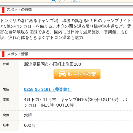
スポットの特徴
ドングリの森にあるキャンプ場。環境の異なる5カ所のキャンプサイト
と5棟のバンガローを備える。木立の間を通る吊り橋や遊歩道など、豊
富な自然環境を堪能できる。園内には日帰り温泉施設「養楽館」も併
設。疲れた体をときほぐすトロン温泉も魅力。
スポット情報
新潟県長岡市小国町上岩田208
住所
0258-95-3161（養楽館）
電話
4月下旬～11月末、キャンプIN10時30分･OUT10時、バ
営業
ンガローIN13時･OUT10時
水曜
定休
600台
駐車