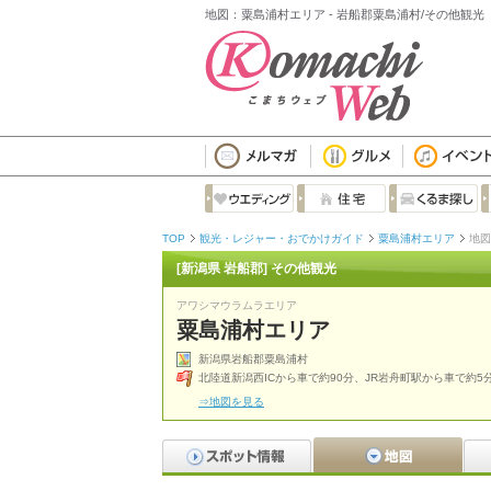
地図：粟島浦村エリア - 岩船郡粟島浦村/その他観光
TOP
観光・レジャー・おでかけガイド
粟島浦村エリア
地図
[新潟県 岩船郡] その他観光
アワシマウラムラエリア
粟島浦村エリア
新潟県岩船郡粟島浦村
北陸道新潟西ICから車で約90分、JR岩舟町駅から車で約5
⇒地図を見る