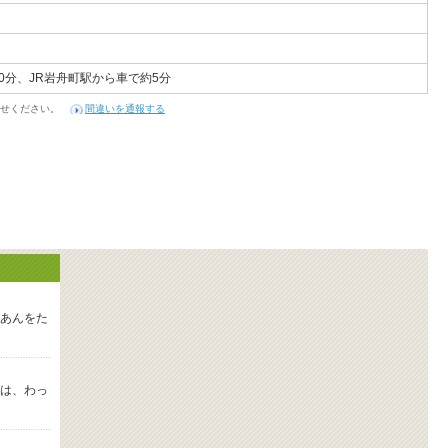
0分、JR岩舟町駅から車で約5分
せください。
間違いを通報する
あんをた
は、わっ