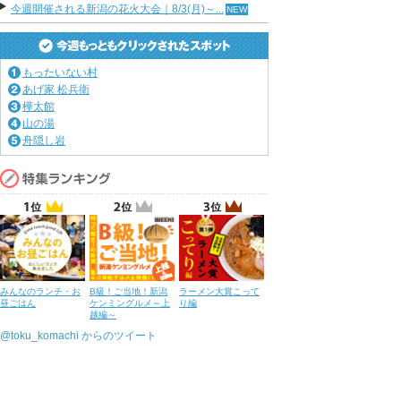
今週開催される新潟の花火大会｜8/3(月)～...
もったいない村
あげ家 松兵衛
樺太館
山の湯
舟隠し岩
みんなのランチ・お
B級！ご当地！新潟
ラーメン大賞こって
昼ごはん
ケンミングルメ～上
り編
越編～
@toku_komachi からのツイート