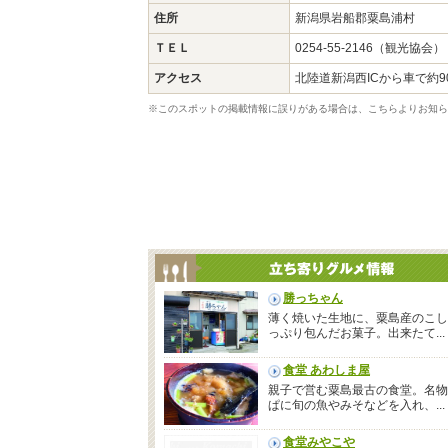
住所
新潟県岩船郡粟島浦村
ＴＥＬ
0254-55-2146（観光協会）
アクセス
北陸道新潟西ICから車で約9
※このスポットの掲載情報に誤りがある場合は、こちらよりお知ら
勝っちゃん
薄く焼いた生地に、粟島産のこし
っぷり包んだお菓子。出来たて...
食堂 あわしま屋
親子で営む粟島最古の食堂。名物
ぱに旬の魚やみそなどを入れ、...
食堂みやこや