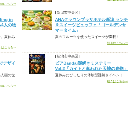
きはこちら⇒
[ 新潟市中央区 ]
ng in
ANAクラウンプラザホテル新潟 ランチ
ける4人の物
＆スイーツビュッフェ「ゴールデンサ
マータイム」
示。夏休み
夏のフルーツを使ったスイーツが満載！
続きはこちら⇒
きはこちら⇒
[ 新潟市中央区 ]
でデザイ
ピアBandai謎解きミステリー
Vol.2「カイトと奪われた天地の巻物」
美人画の世
夏休みにぴったりの体験型謎解きイベント
続きはこちら⇒
きはこちら⇒