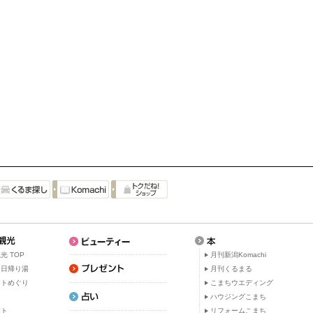
光 TOP
月刊新潟Komachi
・日帰り湯
月刊くるまる
ットめぐり
こまちウエディング
ト
ハウジングこまち
ット
リフォームこまち