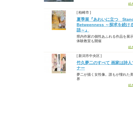
続
[ 柏崎市 ]
夏季展『あわいに立つ Standi
Betweenness ～探求を続
語～』
県内作家の個性あふれる作品を展
体験教室も開催
続
[ 新潟市中央区 ]
竹久夢二のすべて 画家は詩人
ナー
夢二が描く女性像。誰もが憧れた
界
続