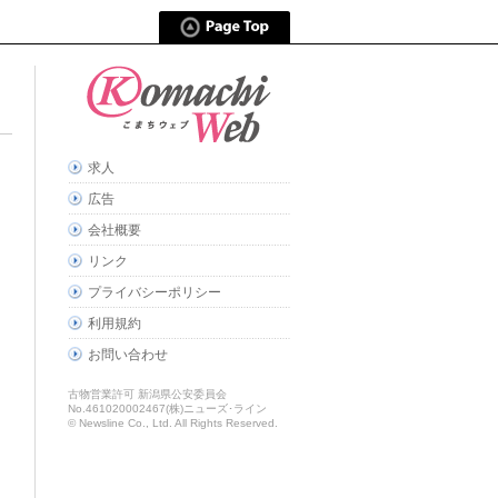
求人
広告
会社概要
リンク
プライバシーポリシー
利用規約
お問い合わせ
古物営業許可 新潟県公安委員会
No.461020002467(株)ニューズ･ライン
© Newsline Co., Ltd. All Rights Reserved.