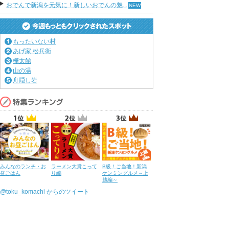
おでんで新潟を元気に！新しいおでんの魅...
もったいない村
あげ家 松兵衛
樺太館
山の湯
舟隠し岩
みんなのランチ・お
ラーメン大賞こって
B級！ご当地！新潟
昼ごはん
り編
ケンミングルメ～上
越編～
@toku_komachi からのツイート