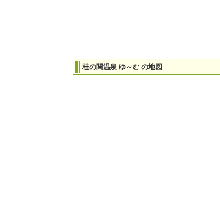
桂の関温泉 ゆ～む の地図