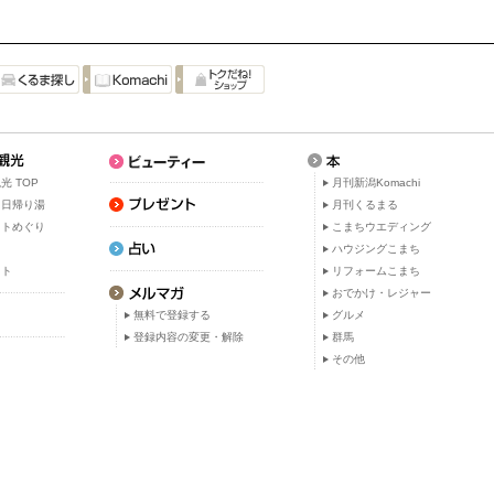
光 TOP
月刊新潟Komachi
・日帰り湯
月刊くるまる
ットめぐり
こまちウエディング
ト
ハウジングこまち
ット
リフォームこまち
おでかけ・レジャー
無料で登録する
グルメ
登録内容の変更・解除
群馬
その他