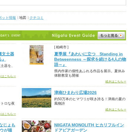
ポット情報
地図
クチコミ
[ 柏崎市 ]
縄文土器
夏季展『あわいに立つ Standing in
る』
Betweenness ～探求を続ける4人の物
語～』
文土器を、
県内作家の個性あふれる作品を展示。夏休み
体験教室も開催
きはこちら⇒
続きはこちら⇒
津南ひまわり広場2026
約50万本のヒマワリが咲き誇る！津南の夏の
レトロな夜
風物詩
続きはこちら⇒
きはこちら⇒
なじょも
NIIGATA MONOLITH ヒカリフルイン
ロウが描
ドアビアガーデン