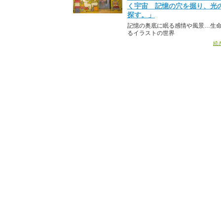
く宇宙 記憶の穴を掘り、光
探す。」
記憶の奥底に眠る感情や風景…生
るイラストの世界
続