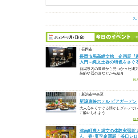
ス
2026年8月7日(金)
[ 長岡市 ]
長岡市馬高縄文館 企画展『
入門～縄文土器の特色をさぐ
新潟県内の遺跡から見つかった縄
装飾や器の形などから紹介
続
[ 新潟市中央区 ]
新潟東映ホテル ビアガーデン
大人心をくすぐる懐かしグルメで
に酔いしれよう
続
津南町農と縄文の体験実習館 
ん 春･夏季企画展「谷口シ