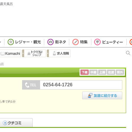
,露天風呂
地図
0254-64-1726
ら車で約1分