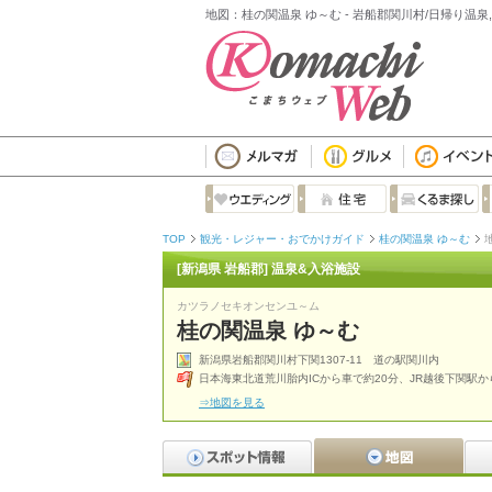
地図：桂の関温泉 ゆ～む - 岩船郡関川村/日帰り温泉
TOP
観光・レジャー・おでかけガイド
桂の関温泉 ゆ～む
[新潟県 岩船郡] 温泉&入浴施設
カツラノセキオンセンユ～ム
桂の関温泉 ゆ～む
新潟県岩船郡関川村下関1307-11 道の駅関川内
日本海東北道荒川胎内ICから車で約20分、JR越後下関駅か
⇒地図を見る