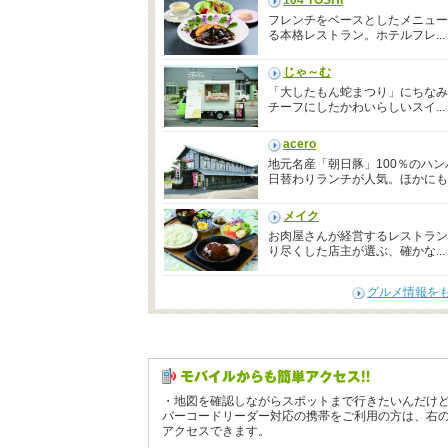
104 TOSHI
フレンチをベースとしたメニュー
る本格レストラン。ホテルフレ...
じゃ～む
「大したもん蛇まつり」にちなみ
チーフにしたかわいらしいスイ...
acero
地元名産「朝日豚」100％のハン
日替わりランチが人気。ほかにも..
メイク
お肉屋さんが経営するレストラン
り尽くした店主が選ぶ、確かな...
グルメ情報を
・地図を確認しながらスポットまで行きたいんだけ
バーコードリーダー対応の携帯をご利用の方は、右
アクセスできます。