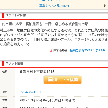
写真をもっと見る(5枚)
スポットの特徴
お土産に温泉、宿泊施設も! 一日中楽しめる複合型道の駅
村上市朝日地区の自然や文化を発信する道の駅。とれたての山菜や野菜
がずらりと並ぶ直売所、特産品やお土産がそろう物産館、地元の美味を
楽しめる食堂のほか、日帰り温泉施設やプール、コテージなどさまざま
な施設を備えている。
[有料] 掲載：
新潟こまち25.2.25（129件）
スポット情報
新潟県村上市猿沢1215
住所
0254-72-1551
電話
9時～17時30分※4月以降は18時まで
営業