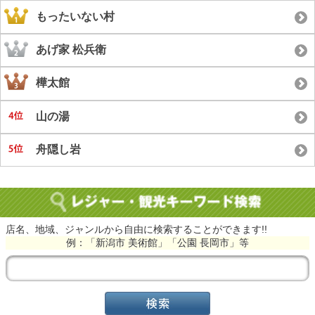
もったいない村
あげ家 松兵衛
樺太館
山の湯
舟隠し岩
店名、地域、ジャンルから自由に検索することができます!!
例：「新潟市 美術館」「公園 長岡市」等