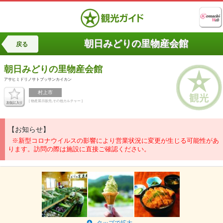
朝日みどりの里物産会館
戻る
朝日みどりの里物産会館
アサヒミドリノサトブッサンカイカン
村上市
[ 物産展示販売,その他カルチャー ]
【お知らせ】
※新型コロナウイルスの影響により営業状況に変更が生じる可能性があ
ります。訪問の際は施設に直接ご確認ください。
タップで拡大