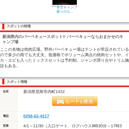
***青空キャンプ
曇りのち...
スポットの特徴
新潟県内のバーベキュースポット!! バーベキューならおまかせのキ
ャンプ場
ここの名物は焼肉広場。野外バーベキュー場はテントが常設されている
ので多少の雨でも大丈夫。低価格でボリューム満点の焼肉セットや、イ
カ・エビも入ったミックスセットは予約制。ジャンボ滑り台やトリム施
設もある。
スポット情報
新潟県見附市内町1432
住所
0258-62-4217
電話
4/1～11/30（入口ゲート、ログハウス8時30分～17時3
営業