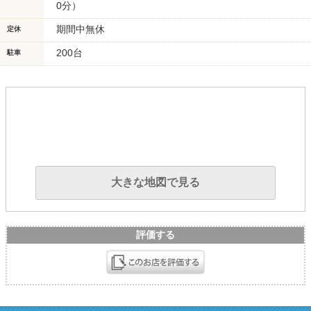
0分）
期間中無休
定休
200台
駐車
大きな地図で見る
評価する