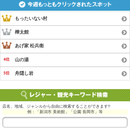
もったいない村
樺太館
あげ家 松兵衛
山の湯
舟隠し岩
店名、地域、ジャンルから自由に検索することができます!!
例：「新潟市 美術館」「公園 長岡市」等