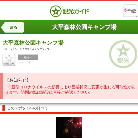
大平森林公園キャンプ場
戻る
大平森林公園キャンプ場
オオヒラシンリンコウエンキャンプジョウ
見附市
[ キャンプ場 ]
【お知らせ】
※新型コロナウイルスの影響により営業状況に変更が生じる可能性があ
ります。訪問の際は施設に直接ご確認ください。
このスポットへの口コミ