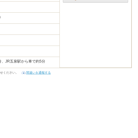
5
所）
分、JR五泉駅から車で約5分
せください。
間違いを通報する