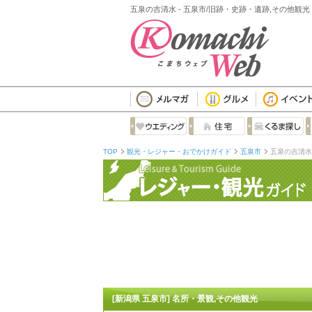
五泉の吉清水 - 五泉市/旧跡・史跡・遺跡,その他観光
TOP
観光・レジャー・おでかけガイド
五泉市
五泉の吉清水
[新潟県 五泉市] 名所・景観,その他観光