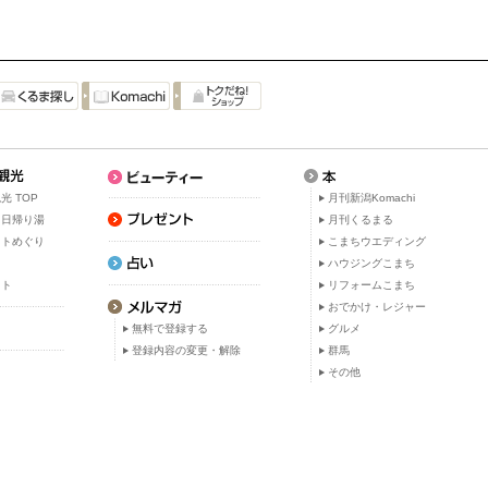
光 TOP
月刊新潟Komachi
・日帰り湯
月刊くるまる
ットめぐり
こまちウエディング
ト
ハウジングこまち
ット
リフォームこまち
おでかけ・レジャー
無料で登録する
グルメ
登録内容の変更・解除
群馬
その他