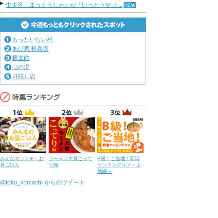
中央区「まっくうしゃ」が「いっとうや 上...
もったいない村
あげ家 松兵衛
樺太館
山の湯
舟隠し岩
みんなのランチ・お
ラーメン大賞こって
B級！ご当地！新潟
昼ごはん
り編
ケンミングルメ～上
越編～
@toku_komachi からのツイート