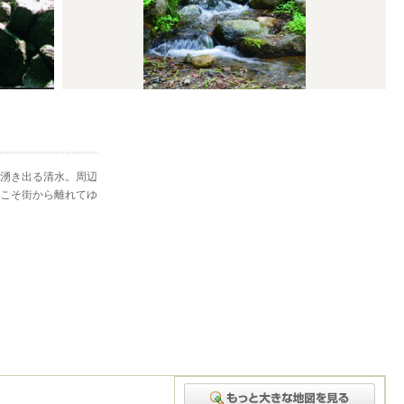
湧き出る清水。周辺
こそ街から離れてゆ