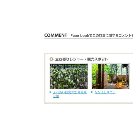
ふれあい自然の里 水芭蕉
ななほしサウナ
公園