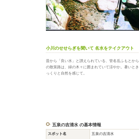
小川のせせらぎを聞いて 名水をテイクアウト
昔から「良い水」と讃えられている、管名岳ふもとから
の散策路は、緑の木々に囲まれていて涼やか。暑いとき
っくりと自然を感じて。
五泉の吉清水 の基本情報
スポット名
五泉の吉清水