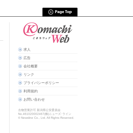
求人
広告
会社概要
リンク
プライバシーポリシー
利用規約
お問い合わせ
古物営業許可 新潟県公安委員会
No.461020002467(株)ニューズ･ライン
© Newsline Co., Ltd. All Rights Reserved.