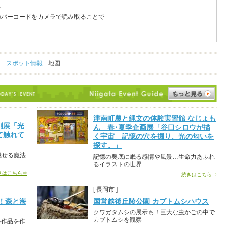
ど…
のバーコードをカメラで読み取ることで
スポット情報
地図
津南町農と縄文の体験実習館 なじょも
別展「光
ん 春･夏季企画展「谷口シロウが描
て触れて
く宇宙 記憶の穴を掘り、光の匂いを
」
探す。」
魅せる魔法
記憶の奥底に眠る感情や風景…生命力あふれ
るイラストの世界
きはこちら⇒
続きはこちら⇒
[ 長岡市 ]
！森と海
国営越後丘陵公園 カブトムシハウス
クワガタムシの展示も！巨大な虫かごの中で
カブトムシを観察
ル作品を作