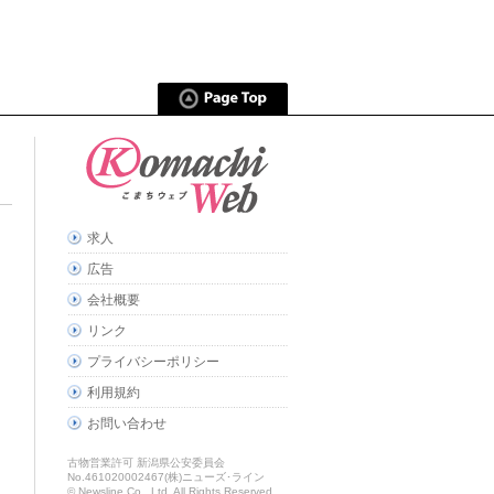
求人
広告
会社概要
リンク
プライバシーポリシー
利用規約
お問い合わせ
古物営業許可 新潟県公安委員会
No.461020002467(株)ニューズ･ライン
© Newsline Co., Ltd. All Rights Reserved.