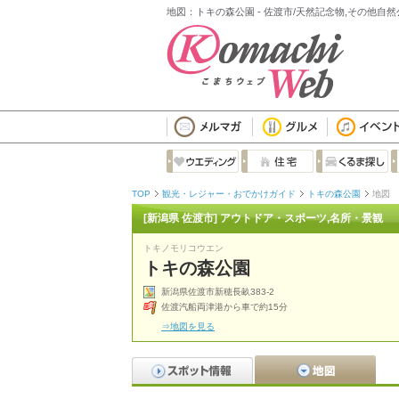
地図：トキの森公園 - 佐渡市/天然記念物,その他自然
TOP
観光・レジャー・おでかけガイド
トキの森公園
地図
[新潟県 佐渡市] アウトドア・スポーツ,名所・景観
トキノモリコウエン
トキの森公園
新潟県佐渡市新穂長畝383-2
佐渡汽船両津港から車で約15分
⇒地図を見る