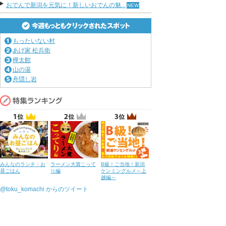
おでんで新潟を元気に！新しいおでんの魅...
もったいない村
あげ家 松兵衛
樺太館
山の湯
舟隠し岩
みんなのランチ・お
ラーメン大賞こって
B級！ご当地！新潟
昼ごはん
り編
ケンミングルメ～上
越編～
@toku_komachi からのツイート