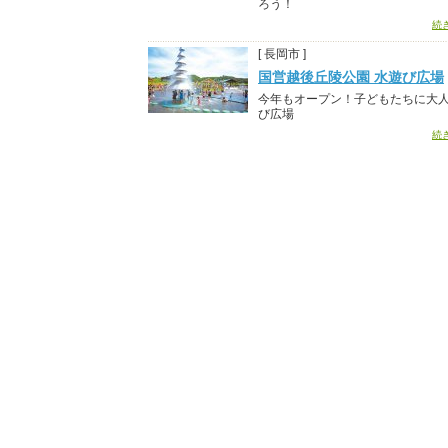
ろう！
続
[ 長岡市 ]
国営越後丘陵公園 水遊び広場
今年もオープン！子どもたちに大
び広場
続