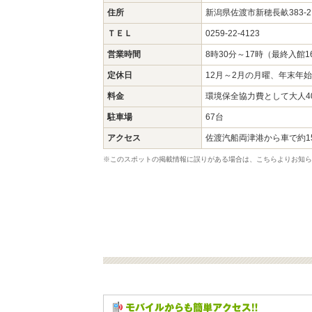
住所
新潟県佐渡市新穂長畝383
ＴＥＬ
0259-22-4123
営業時間
8時30分～17時（最終入館1
定休日
12月～2月の月曜、年末年始
料金
環境保全協力費として大人40
駐車場
67台
アクセス
佐渡汽船両津港から車で約1
※このスポットの掲載情報に誤りがある場合は、こちらよりお知ら