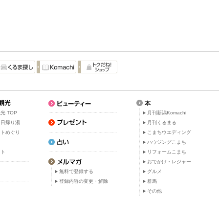
光 TOP
月刊新潟Komachi
・日帰り湯
月刊くるまる
ットめぐり
こまちウエディング
ト
ハウジングこまち
ット
リフォームこまち
おでかけ・レジャー
無料で登録する
グルメ
登録内容の変更・解除
群馬
その他