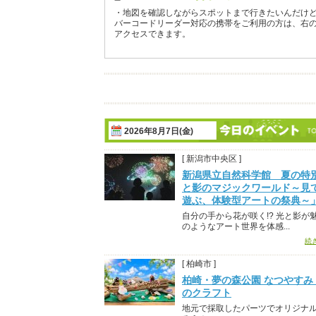
・地図を確認しながらスポットまで行きたいんだけ
バーコードリーダー対応の携帯をご利用の方は、右
アクセスできます。
2026年8月7日(金)
[ 新潟市中央区 ]
新潟県立自然科学館 夏の特
と影のマジックワールド～見
遊ぶ、体験型アートの祭典～
自分の手から花が咲く!? 光と影が
のようなアート世界を体感...
続
[ 柏崎市 ]
柏崎・夢の森公園 なつやすみ
のクラフト
地元で採取したパーツでオリジナ