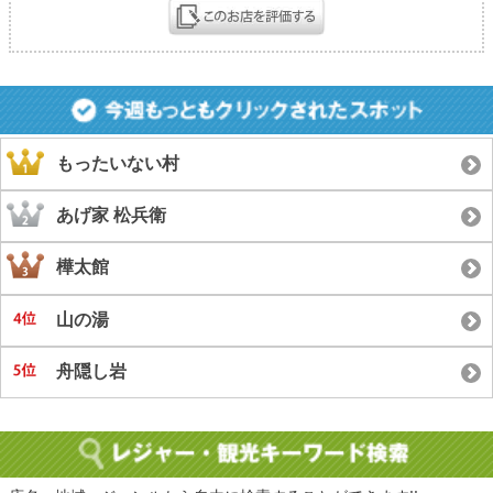
もったいない村
あげ家 松兵衛
樺太館
山の湯
舟隠し岩