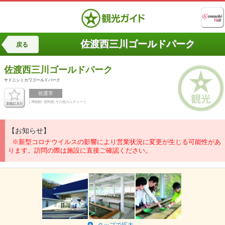
佐渡西三川ゴールドパーク
戻る
佐渡西三川ゴールドパーク
サドニシミカワゴールドパーク
佐渡市
[ 博物館･資料館,その他カルチャー ]
【お知らせ】
※新型コロナウイルスの影響により営業状況に変更が生じる可能性があ
ります。訪問の際は施設に直接ご確認ください。
タップで拡大