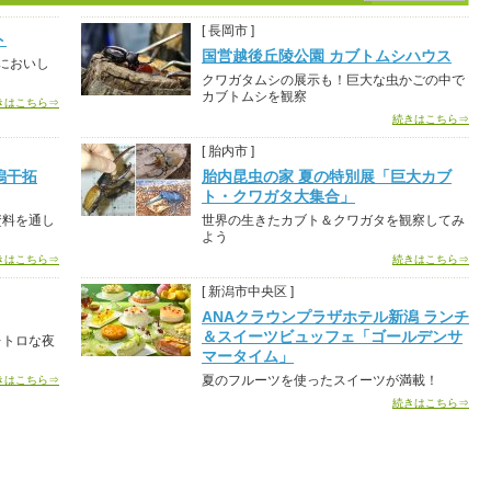
[ 長岡市 ]
ト
国営越後丘陵公園 カブトムシハウス
においし
クワガタムシの展示も！巨大な虫かごの中で
カブトムシを観察
きはこちら⇒
続きはこちら⇒
[ 胎内市 ]
潟干拓
胎内昆虫の家 夏の特別展「巨大カブ
ト・クワガタ大集合」
資料を通し
世界の生きたカブト＆クワガタを観察してみ
よう
きはこちら⇒
続きはこちら⇒
[ 新潟市中央区 ]
ANAクラウンプラザホテル新潟 ランチ
＆スイーツビュッフェ「ゴールデンサ
レトロな夜
マータイム」
夏のフルーツを使ったスイーツが満載！
きはこちら⇒
続きはこちら⇒