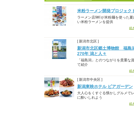
米粉ラーメン開発プロジェク
ラーメン店9軒が米粉麺を使った夏
い米粉ラーメンを提供
続
[ 新潟市北区 ]
新潟市北区郷土博物館 福島
270年 潟と人々
「福島潟」とのつながりを貴重な
て紹介
続
[ 新潟市中央区 ]
新潟東映ホテル ビアガーデン
大人心をくすぐる懐かしグルメで
に酔いしれよう
続