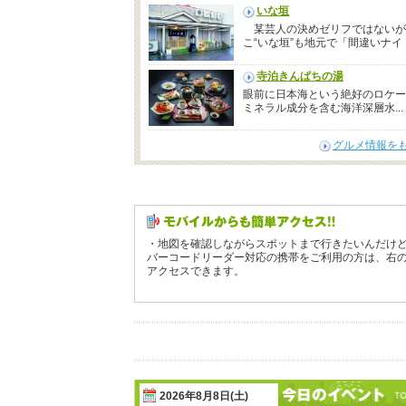
いな垣
某芸人の決めゼリフではないが
こ“いな垣”も地元で「間違いナイ！.
寺泊きんぱちの湯
眼前に日本海という絶好のロケー
ミネラル成分を含む海洋深層水...
グルメ情報を
・地図を確認しながらスポットまで行きたいんだけ
バーコードリーダー対応の携帯をご利用の方は、右
アクセスできます。
2026年8月8日(土)