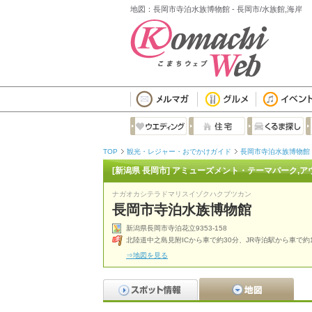
地図：長岡市寺泊水族博物館 - 長岡市/水族館,海岸
TOP
観光・レジャー・おでかけガイド
長岡市寺泊水族博物館
[新潟県 長岡市] アミューズメント・テーマパーク,
ナガオカシテラドマリスイゾクハクブツカン
長岡市寺泊水族博物館
新潟県長岡市寺泊花立9353-158
北陸道中之島見附ICから車で約30分、JR寺泊駅から車で約
⇒地図を見る