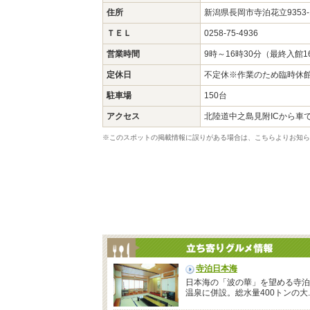
住所
新潟県長岡市寺泊花立9353
ＴＥＬ
0258-75-4936
営業時間
9時～16時30分（最終入館1
定休日
不定休※作業のため臨時休館
駐車場
150台
アクセス
北陸道中之島見附ICから車で
※このスポットの掲載情報に誤りがある場合は、こちらよりお知ら
寺泊日本海
日本海の「波の華」を望める寺泊
温泉に併設。総水量400トンの大..