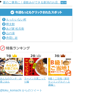
夏のご褒美に！昼飲みができる新潟のお店...
もったいない村
樺太館
あげ家 松兵衛
山の湯
舟隠し岩
みんなのランチ・お
ラーメン大賞こって
B級！ご当地！新潟
昼ごはん
り編
ケンミングルメ～上
越編～
@toku_komachi からのツイート