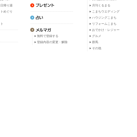
・日帰り湯
月刊くるまる
ットめぐり
こまちウエディング
ト
ハウジングこまち
ット
リフォームこまち
おでかけ・レジャー
無料で登録する
グルメ
登録内容の変更・解除
群馬
その他