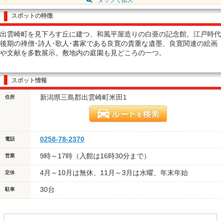
スポットの特徴
出雲崎町を見下ろす丘に建つ、和風平屋造りの白亜の記念館。江戸時代
後期の禅僧･詩人･歌人･書家である良寛の貴重な遺墨、良寛関連の絵画
や文献を多数展示。敷地内の庭園も見どころの一つ。
スポット情報
新潟県三島郡出雲崎町米田1
住所
0258-78-2370
電話
9時～17時（入館は16時30分まで）
営業
4月～10月は無休、11月～3月は水曜、年末年始
定休
30台
駐車