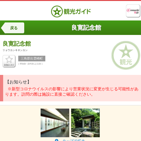
良寛記念館
戻る
良寛記念館
リョウカンキネンカン
三島郡出雲崎町
[ 博物館･資料館,記念館 ]
【お知らせ】
※新型コロナウイルスの影響により営業状況に変更が生じる可能性があ
ります。訪問の際は施設に直接ご確認ください。
タップで拡大