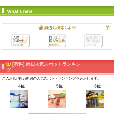
What's new
[有料] 周辺人気スポットランキン
グ
このお店(施設)周辺の人気スポットランキングを表示します。
4位
5位
6位